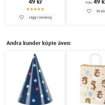
49 kr
49 k
Från:
Se al
Lägg i varukorg
Andra kunder köpte även: