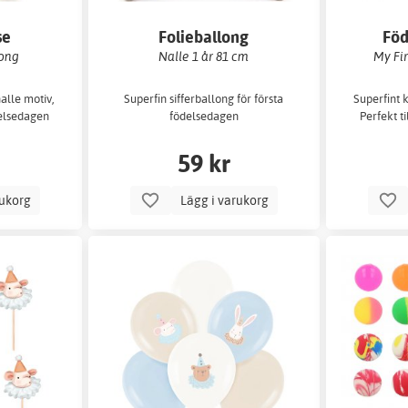
se
Folieballong
Föd
long
Nalle 1 år 81 cm
My Fir
alle motiv,
Superfin sifferballong för första
Superfint 
delsedagen
födelsedagen
Perfekt t
59 kr
rukorg
Lägg i varukorg