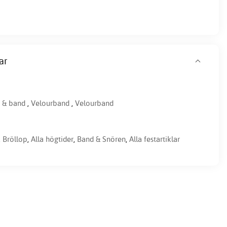
ar
n & band
,
Velourband
,
Velourband
,
Bröllop
,
Alla högtider
,
Band & Snören
,
Alla festartiklar