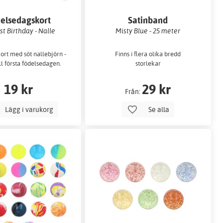
elsedagskort
Satinband
st Birthday - Nalle
Misty Blue - 25 meter
kort med söt nallebjörn -
Finns i flera olika bredd
ill första födelsedagen.
storlekar
19 kr
29 kr
Från:
Lägg i varukorg
Se alla