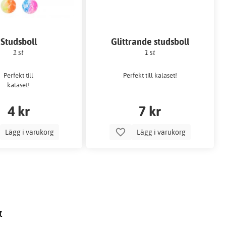
Studsboll
Glittrande studsboll
1 st
1 st
Perfekt till
Perfekt till kalaset!
kalaset!
4 kr
7 kr
Lägg i varukorg
Lägg i varukorg
t