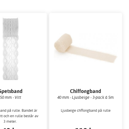
Spetsband
Chiffongband
50 mm - Vitt
40 mm - Ljusbeige - 3-pack á 5m
band på rulle. Bandet är
Ljusbeige chffongband på rulle
t och en rulle består av
3 meter.