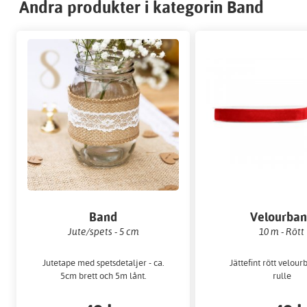
Andra produkter i kategorin Band
Band
Velourba
Jute/spets - 5 cm
10 m - Rött
Jutetape med spetsdetaljer - ca.
Jättefint rött velou
5cm brett och 5m lånt.
rulle