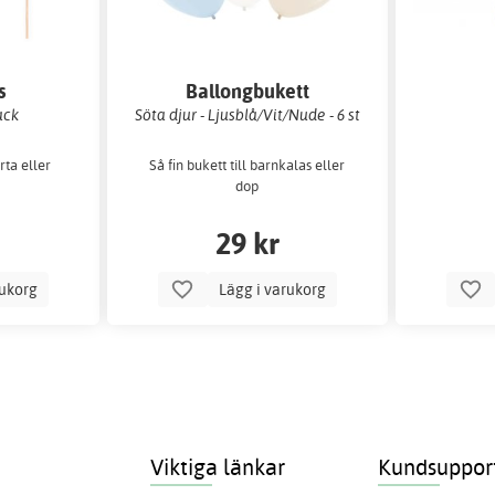
s
Ballongbukett
ack
Söta djur - Ljusblå/Vit/Nude - 6 st
årta eller
Så fin bukett till barnkalas eller
dop
29 kr
rukorg
Lägg i varukorg
Viktiga länkar
Kundsuppor