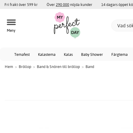
Fri frakt över 599 kr
Över
290 000
nöjda kunder
14 dagars öppet k
Meny
Temafest
Kalastema
Kalas
Baby Shower
Färgtema
Hem
>
Bröllop
>
Band & Snören till bröllop
>
Band