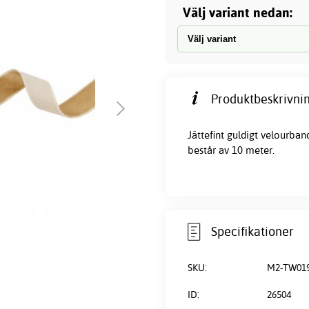
Välj variant nedan:
Produktbeskrivnin
Jättefint guldigt
velourban
består av 10 meter.
Specifikationer
SKU:
M2-TW01
ID:
26504