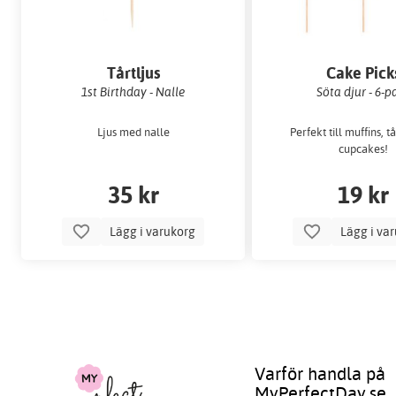
Tårtljus
Cake Pick
1st Birthday - Nalle
Söta djur - 6-p
Ljus med nalle
Perfekt till muffins, t
cupcakes!
35 kr
19 kr
Lägg i varukorg
Lägg i va
Varför handla på
MyPerfectDay.se