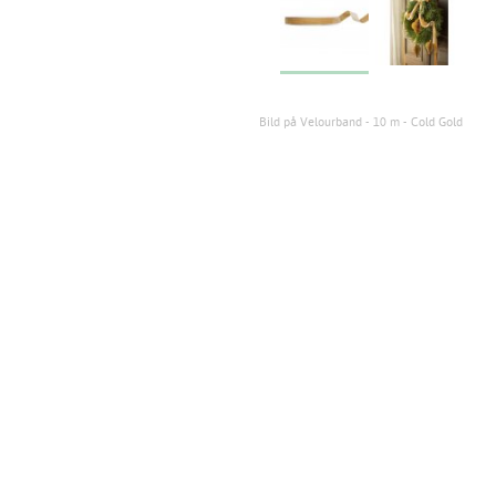
Bild på Velourband - 10 m - Cold Gold