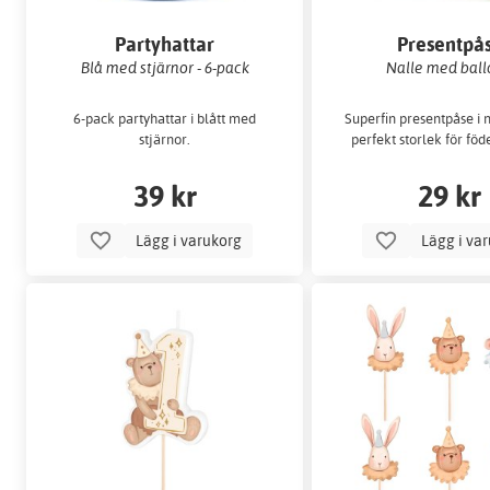
Partyhattar
Presentpå
Blå med stjärnor - 6-pack
Nalle med bal
6-pack partyhattar i blått med
Superfin presentpåse i n
stjärnor.
perfekt storlek för fö
39 kr
29 kr
Lägg i varukorg
Lägg i va