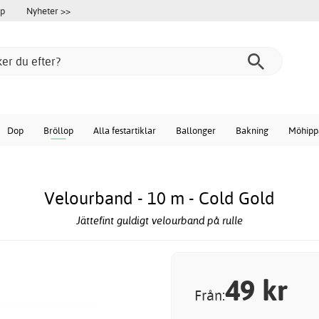
öp
Nyheter >>
Dop
Bröllop
Alla festartiklar
Ballonger
Bakning
Möhipp
Velourband - 10 m - Cold Gold
Jättefint guldigt velourband på rulle
49
kr
Från: