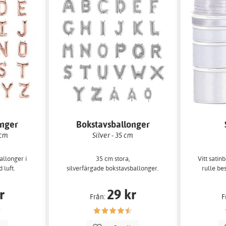
onger
Bokstavsballonger
 cm
Silver - 35 cm
allonger i
35 cm stora,
Vitt satin
 luft.
silverfärgade bokstavsballonger.
rulle be
r
29 kr
Från:
F