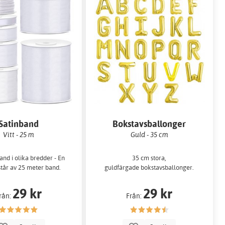
Satinband
Bokstavsballonger
Vitt - 25 m
Guld - 35 cm
band i olika bredder - En
35 cm stora,
står av 25 meter band.
guldfärgade bokstavsballonger.
29 kr
29 kr
rån:
Från: