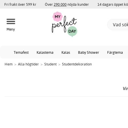
Fri frakt över 599 kr
Över
290 000
nöjda kunder
14 dagars öppet k
Meny
Temafest
Kalastema
Kalas
Baby Shower
Färgtema
Hem
>
Alla högtider
>
Student
>
Studentdekoration
Vi