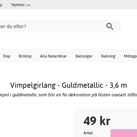
öp
Nyheter >>
Dop
Bröllop
Alla festartiklar
Ballonger
Bakning
Möhipp
Vimpelgirlang - Guldmetallic - 3,6 m
mpel i guldmetallic som blir en fin dekoration på festen oavsett tillfäl
49 kr
Antal: