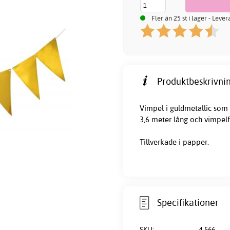
Fler än 25 st i lager - Leve
Produktbeskrivnin
Vimpel i guldmetallic som b
3,6 meter lång och vimpelf
Tillverkade i papper.
Specifikationer
SKU:
4-566