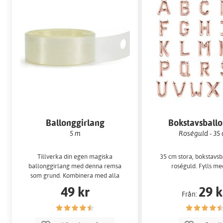
Ballonggirlang
Bokstavsball
5 m
Roséguld - 35
Tillverka din egen magiska
35 cm stora, bokstavsb
ballonggirlang med denna remsa
roséguld. Fylls med
som grund. Kombinera med alla
våra ballonger.
49 kr
29 k
Från: