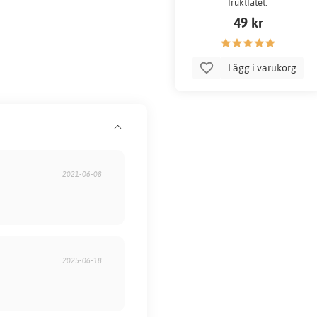
fruktfatet.
49 kr
Lägg i varukorg
2021-06-08
2025-06-18