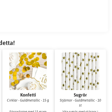
detta!
Konfetti
Sugrör
Cirklar - Guldmetallic - 15 g
Stjärnor - Guldmetallic - 10
st
Förpackning med 15 gram
Vita sugrör med stjärnor i