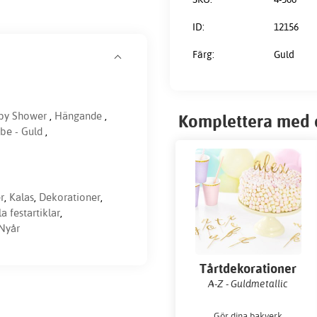
ID:
12156
Färg:
Guld
aby Shower
,
Hängande
,
Komplettera med 
 be - Guld
,
r
,
Kalas
,
Dekorationer
,
la festartiklar
,
Nyår
Tårtdekorationer
A-Z - Guldmetallic
Gör dina bakverk