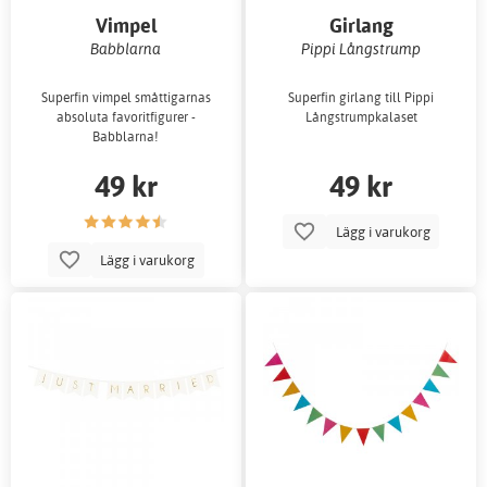
Vimpel
Girlang
Babblarna
Pippi Långstrump
Superfin vimpel småttigarnas
Superfin girlang till Pippi
absoluta favoritfigurer -
Långstrumpkalaset
Babblarna!
49 kr
49 kr
Lägg i varukorg
Lägg i varukorg