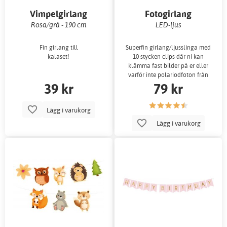
Vimpelgirlang
Fotogirlang
Rosa/grå - 190 cm
LED-ljus
Fin girlang till
Superfin girlang/ljusslinga med
kalaset!
10 stycken clips där ni kan
klämma fast bilder på er eller
varför inte polariodfoton från
39 kr
79 kr
photo
Lägg i varukorg
Lägg i varukorg