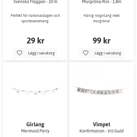
Svenska Flaggan - 10 m
Murgröna/Ros - 1,8m
Perfekt för nationaldagen och
Härlig rosgirlang med
sportevenemang.
murgröna!
29 kr
99 kr
Lägg i varukorg
Lägg i varukorg
Girlang
Vimpel
Mermaid Party
Konfirmation - Vit/Guld