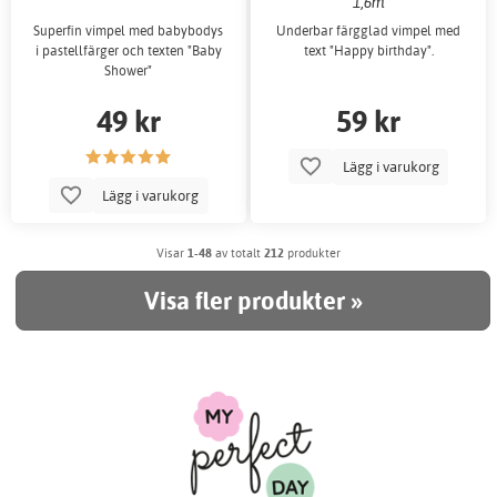
1,6m
Superfin vimpel med babybodys
Underbar färgglad vimpel med
i pastellfärger och texten "Baby
text "Happy birthday".
Shower"
49 kr
59 kr
Lägg i varukorg
Lägg i varukorg
Visar
1-48
av totalt
212
produkter
Visa fler produkter »