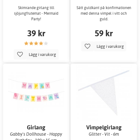
Skimrande girlang till
Sätt guldkant på konfirmationen
sjöjungfrutemat - Mermaid
med denna vimpel i vitt och
Party!
guld.
39 kr
59 kr
Lägg i varukorg
Lägg i varukorg
Girlang
Vimpelgirlang
Gabby's Dollhouse - Happy
Glitter - Vit - 6m