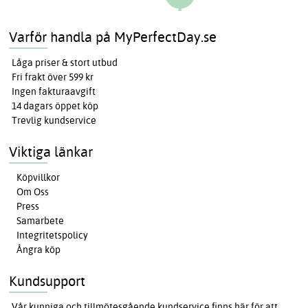
Varför handla på MyPerfectDay.se
Låga priser & stort utbud
Fri frakt över 599 kr
Ingen fakturaavgift
14 dagars öppet köp
Trevlig kundservice
Viktiga länkar
Köpvillkor
Om Oss
Press
Samarbete
Integritetspolicy
Ångra köp
Kundsupport
Vår kunniga och tillmötesgående kundservice finns här för att