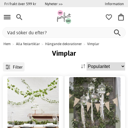
Information
Fri frakt över 599 kr
Nyheter >>
Hem
>
Alla festartiklar
>
Hängande dekorationer
>
Vimplar
Vimplar
Filter