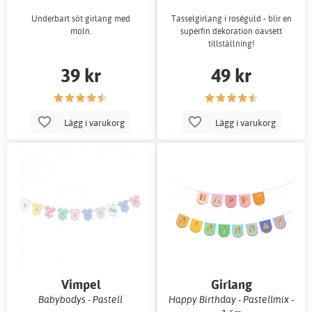
Underbart söt girlang med
Tasselgirlang i roséguld - blir en
moln.
superfin dekoration oavsett
tillställning!
39 kr
49 kr
Lägg i varukorg
Lägg i varukorg
Vimpel
Girlang
Babybodys - Pastell
Happy Birthday - Pastellmix -