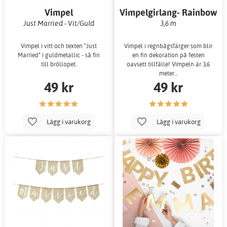
Vimpel
Vimpelgirlang- Rainbow
Just Married - Vit/Guld
3,6 m
Vimpel i vitt och texten "Just
Vimpel i regnbågsfärger som blir
Married" i guldmetallic - så fin
en fin dekoration på festen
till bröllopet.
oavsett tillfälle! Vimpeln är 3,6
meter…
49 kr
49 kr
Lägg i varukorg
Lägg i varukorg