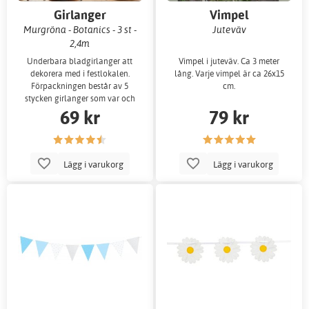
Girlanger
Vimpel
Murgröna - Botanics - 3 st -
Juteväv
2,4m
Underbara bladgirlanger att
Vimpel i juteväv. Ca 3 meter
dekorera med i festlokalen.
lång. Varje vimpel är ca 26x15
Förpackningen består av 5
cm.
stycken girlanger som var och
69 kr
79 kr
en är 2 meter lå
Lägg i varukorg
Lägg i varukorg