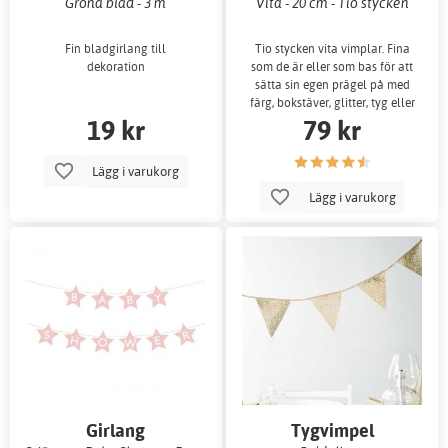
Gröna blad - 3 m
Vita - 20 cm - Tio stycken
Fin bladgirlang till
Tio stycken vita vimplar. Fina
dekoration
som de är eller som bas för att
sätta sin egen prägel på med
färg, bokstäver, glitter, tyg eller
19 kr
79 kr
Lägg i varukorg
Lägg i varukorg
Girlang
Tygvimpel