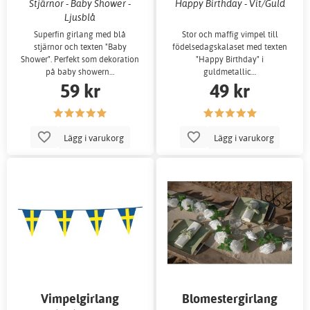
Stjärnor - Baby Shower -
Happy Birthday - Vit/Guld
Ljusblå
Superfin girlang med blå
Stor och maffig vimpel till
stjärnor och texten "Baby
födelsedagskalaset med texten
Shower". Perfekt som dekoration
"Happy Birthday" i
på baby showern…
guldmetallic…
59 kr
49 kr
Lägg i varukorg
Lägg i varukorg
Vimpelgirlang
Blomestergirlang