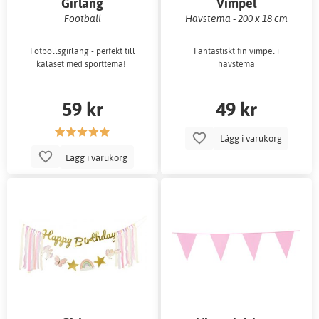
Girlang
Vimpel
Football
Havstema - 200 x 18 cm
Fotbollsgirlang - perfekt till
Fantastiskt fin vimpel i
kalaset med sporttema!
havstema
59 kr
49 kr
Lägg i varukorg
Lägg i varukorg