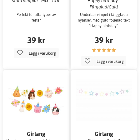
Stora vimplar - Mix - 10 m
Happy birthday -
Färgglad/Guld
Perfekt för alla typer av
Underbar vimpel i färgglada
fester
nyanser, med guld folierad text
"Happy birthday".
39 kr
39 kr
Lägg i varukorg
Lägg i varukorg
Girlang
Girlang