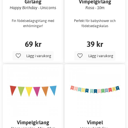
Girlang
Vimpelgirlang
Happy Birthday - Unicorns
Rosa - 10m
Fin födelsedagsgirlang med
Perfekt för babyshower och
enhörningar!
födelsedagskalas
69 kr
39 kr
Lägg i varukorg
Lägg i varukorg
Vimpelgirlang
Vimpel