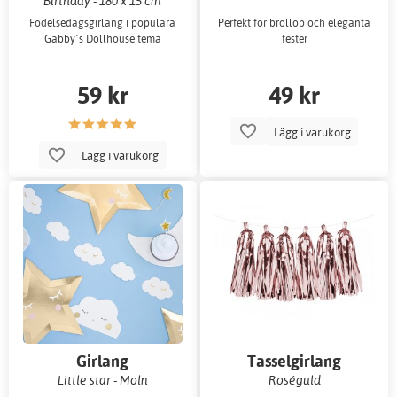
Birthday - 180 x 15 cm
Födelsedagsgirlang i populära
Perfekt för bröllop och eleganta
Gabby´s Dollhouse tema
fester
59 kr
49 kr
Lägg i varukorg
Lägg i varukorg
Girlang
Tasselgirlang
Little star - Moln
Roséguld