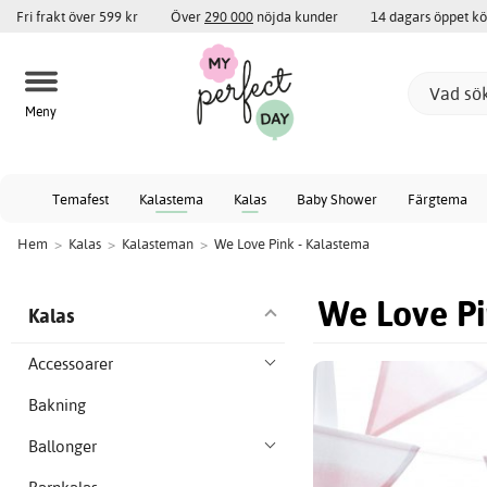
Fri frakt över 599 kr
Över
290 000
nöjda kunder
14 dagars öppet k
Meny
Temafest
Kalastema
Kalas
Baby Shower
Färgtema
Hem
>
Kalas
>
Kalasteman
>
We Love Pink - Kalastema
We Love Pi
Kalas
Accessoarer
Bakning
Ballonger