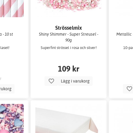
Strösselmix
 - 10 st
Shiny Shimmer - Super Streusel -
Metallic 
90g
alaset!
Superfint strössel i rosa och silver!
10-pa
109 kr
Lägg i varukorg
arukorg