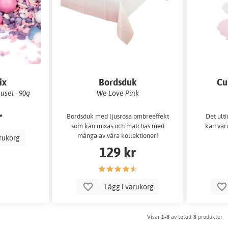
ix
Bordsduk
Cu
eusel - 90g
We Love Pink
r
Bordsduk med ljusrosa ombreeffekt
Det ult
som kan mixas och matchas med
kan var
många av våra kollektioner!
arukorg
129 kr
Lägg i varukorg
Visar
1-8
av totalt
8
produkter