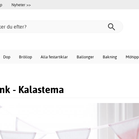
öp
Nyheter >>
Dop
Bröllop
Alla festartiklar
Ballonger
Bakning
Möhipp
nk - Kalastema