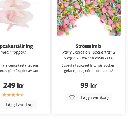
pcakeställning
Strösselmix
med 4 toppers
Party Explosion - Sockerfritt &
Vegan - Super Streusel - 80g
imata cupcakestället som
Superfint strössel fritt från socker,
ieras på mängder av sätt!
gelatin, soja, nötter och laktos!
249 kr
99 kr
Lägg i varukorg
Lägg i varukorg