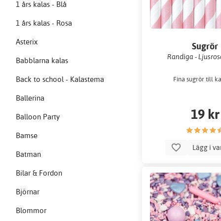
1 års kalas - Blå
1 års kalas - Rosa
Asterix
Sugrör
Randiga - Ljusrosa
Babblarna kalas
Back to school - Kalastema
Fina sugrör till k
Ballerina
19 kr
Balloon Party
Bamse
Lägg i v
Batman
Bilar & Fordon
Björnar
Blommor