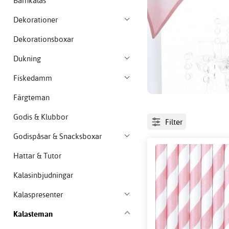
Barnkalas
Dekorationer
Dekorationsboxar
Dukning
Fiskedamm
Färgteman
Godis & Klubbor
Filter
Godispåsar & Snacksboxar
Hattar & Tutor
Kalasinbjudningar
Kalaspresenter
Kalasteman