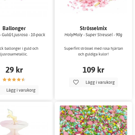
Ballonger
Strösselmix
- Guld/Ljusrosa - 10-pack
HolyMoly - Super Streusel - 90g
ck ballonger i guld och
Superfint strössel med rosa hjärtan
ljusrosametallic.
och guldiga kulor!
29 kr
109 kr
Lägg i varukorg
Lägg i varukorg