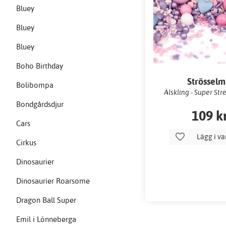
Bluey
Bluey
Bluey
Boho Birthday
Strösselm
Bolibompa
Älskling - Super Str
Bondgårdsdjur
109 k
Cars
Lägg i v
Cirkus
Dinosaurier
Dinosaurier Roarsome
Dragon Ball Super
Emil i Lönneberga