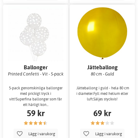
Ballonger
Jätteballong
Printed Confetti - Vit - 5-pack
80 cm - Guld
5-pack genomskinliga ballonger
Jätteballong i guld - hela 80 cm
med prickigt tryck i
i diameter.Fyll med helium eller
vitt!Superfina ballonger som får
luft.Säljes styckvis!
ett härligt kon...
59 kr
69 kr
Lägg i varukorg
Lägg i varukorg