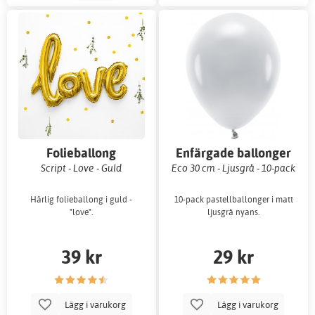
Folieballong
Enfärgade ballonger
Script - Love - Guld
Eco 30 cm - Ljusgrå - 10-pack
Härlig folieballong i guld -
10-pack pastellballonger i matt
"love".
ljusgrå nyans.
39 kr
29 kr
Lägg i varukorg
Lägg i varukorg