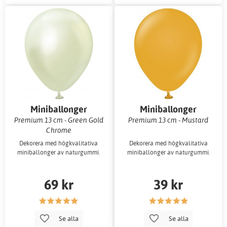
Miniballonger
Miniballonger
enfärgade
enfärgade
Premium 13 cm - Green Gold
Premium 13 cm - Mustard
Chrome
Dekorera med högkvalitativa
Dekorera med högkvalitativa
miniballonger av naturgummi.
miniballonger av naturgummi.
69 kr
39 kr
Se alla
Se alla