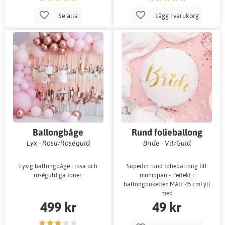
Se alla
Lägg i varukorg
Ballongbåge
Rund folieballong
Lyx - Rosa/Roséguld
Bride - Vit/Guld
Lyxig ballongbåge i rosa och
Superfin rund folieballong till
roséguldiga toner.
möhippan - Perfekt i
ballongbuketten.Mått: 45 cmFyll
med
499 kr
49 kr