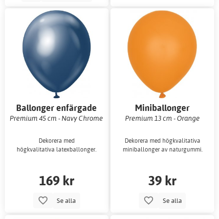
Ballonger enfärgade
Miniballonger
enfärgade
Premium 45 cm - Navy Chrome
Premium 13 cm - Orange
Dekorera med
Dekorera med högkvalitativa
högkvalitativa latexballonger.
miniballonger av naturgummi.
169 kr
39 kr
Se alla
Se alla