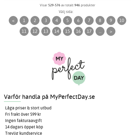
Visar
529-576
av totalt
946
produkter
Välj sida:
<
1
2
3
4
5
6
7
8
9
10
11
12
13
14
15
16
17
...
>
Varför handla på MyPerfectDay.se
Låga priser & stort utbud
Fri frakt över 599 kr
Ingen fakturaavgift
14 dagars öppet köp
Trevlig kundservice