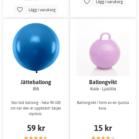
Lägg i varukorg
Lägg i varukorg
Jätteballong
Ballongvikt
Blå
Kula - Ljuslila
Stor blå ballong - hela 90-100
Ballongvikt i form av en ljuslila
cm när den är uppblåst! Säljes
kula.
styckvis.
59 kr
15 kr