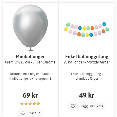
Miniballonger
Enkel ballonggirlang
enfärgade
Premium 13 cm - Silver Chrome
20 ballonger - Mixade färger
Dekorera med högkvalitativa
Enkel ballonggirlang i
miniballonger av naturgummi.
blandade färger
69 kr
49 kr
Lägg i varukorg
Se alla