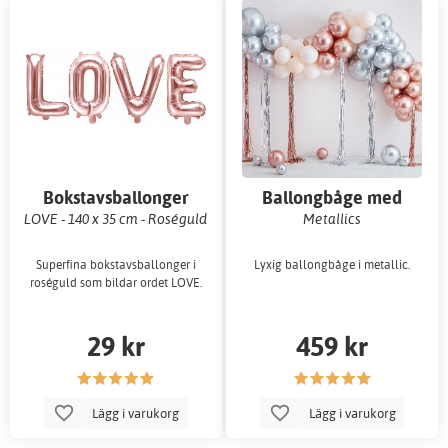
Bokstavsballonger
Ballongbåge med
streamers
LOVE - 140 x 35 cm - Roséguld
Metallics
Superfina bokstavsballonger i
Lyxig ballongbåge i metallic.
roséguld som bildar ordet LOVE.
29 kr
459 kr
Lägg i varukorg
Lägg i varukorg