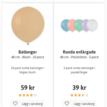
Ballonger
Runda enfärgade
ballonger
48 cm - Blush - 10-pack
48 cm - Pastellmix - 5-pack
10-pack runda ballonger i
5-pack runda ballonger i
färgen blush.
pastellfärger.
59 kr
39 kr
Lägg i varukorg
Lägg i varukorg