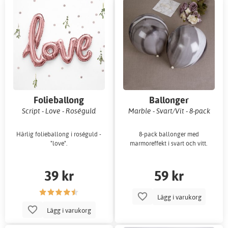
Folieballong
Ballonger
Script - Love - Roséguld
Marble - Svart/Vit - 8-pack
Härlig folieballong i roséguld -
8-pack ballonger med
"love".
marmoreffekt i svart och vitt.
39 kr
59 kr
Lägg i varukorg
Lägg i varukorg