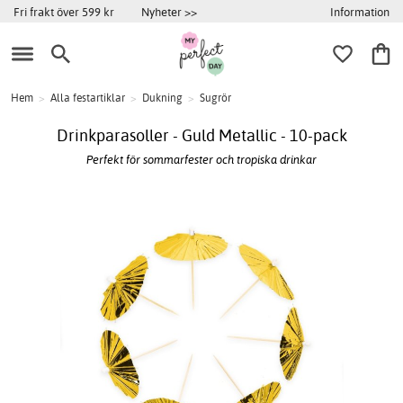
Information
Fri frakt över 599 kr
Nyheter >>
Hem
>
Alla festartiklar
>
Dukning
>
Sugrör
Drinkparasoller - Guld Metallic - 10-pack
Perfekt för sommarfester och tropiska drinkar