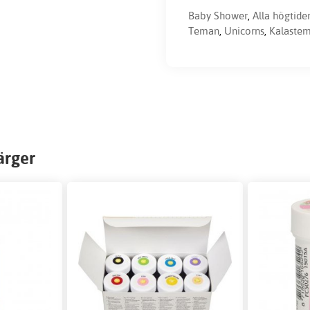
Baby Shower
,
Alla högtide
Teman
,
Unicorns
,
Kalaste
ärger