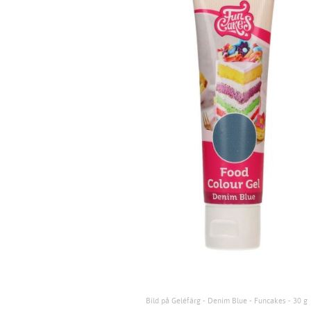
Bild på Geléfärg - Denim Blue - Funcakes - 30 g