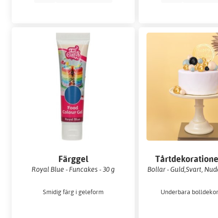
Färggel
Tårtdekoration
topper
Royal Blue - Funcakes - 30 g
Bollar - Guld,Svart, Nude
Smidig färg i geleform
Underbara bolldekor