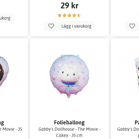
29 kr
rukorg
Lägg i varukorg
ng
Folieballong
P
e Movie - 35
Gabby's Dollhouse - The Movie -
Gabby's Dol
Cakey - 35 cm