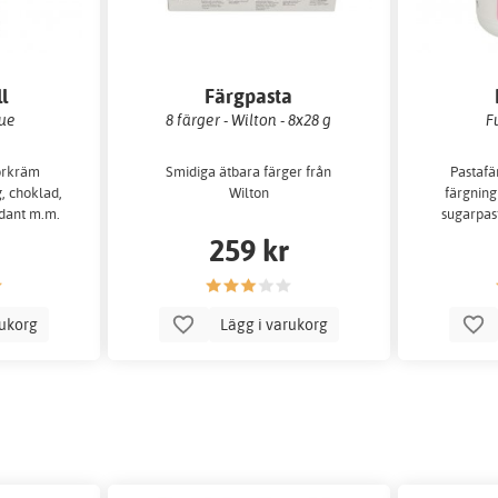
l
Färgpasta
lue
8 färger - Wilton - 8x28 g
F
örkräm
Smidiga ätbara färger från
Pastafä
, choklad,
Wilton
färgning
dant m.m.
sugarpast
ench
259 kr
rukorg
Lägg i varukorg