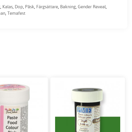
r
,
Kalas
,
Dop
,
Påsk
,
Färgsättare
,
Bakning
,
Gender Reveal
,
man
,
Temafest