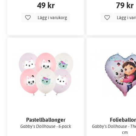
49 kr
79 kr
Lägg i varukorg
Lägg i va
Pastellballonger
Folieballo
Gabby's Dollhouse - 6-pack
Gabby's Dollhouse - Th
cm