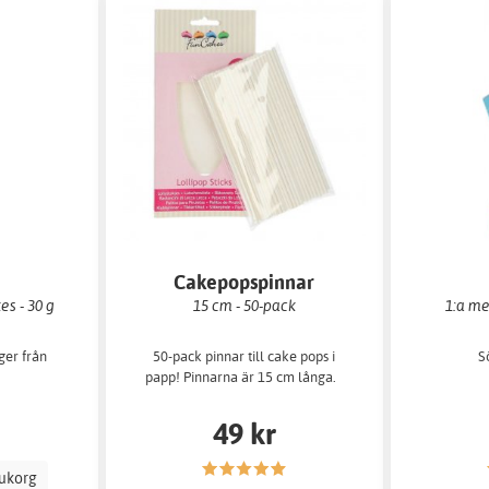
Cakepopspinnar
es - 30 g
15 cm - 50-pack
1:a me
ger från
50-pack pinnar till cake pops i
Sö
papp! Pinnarna är 15 cm långa.
49 kr
rukorg