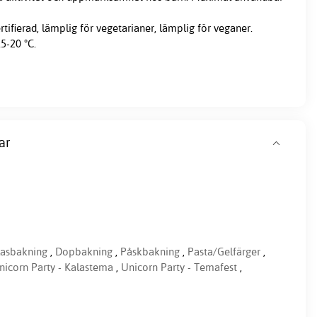
tifierad, lämplig för vegetarianer, lämplig för veganer.
5-20 °C.
ar
lasbakning
,
Dopbakning
,
Påskbakning
,
Pasta/Gelfärger
,
nicorn Party - Kalastema
,
Unicorn Party - Temafest
,