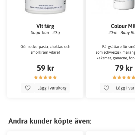
Vit färg
Colour Mil
Sugarflair - 20 g
20ml - Baby B
Gör sockerpasta, choklad och
Färgsättare för sm
smörkräm vitare!
som schweizisk maräng
kaksmet, ganache, fon
59 kr
79 kr
Lägg i varukorg
Lägg i va
Andra kunder köpte även: