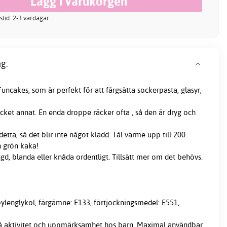
stid: 2-3 vardagar
g:
uncakes, som är perfekt för att färgsätta sockerpasta, glasyr,
et annat. En enda droppe räcker ofta , så den är dryg och
detta, så det blir inte något kladd. Tål värme upp till 200
n grön kaka!
gd, blanda eller knåda ordentligt. Tillsätt mer om det behövs.
opylenglykol, färgämne: E133, förtjockningsmedel: E551,
på aktivitet och uppmärksamhet hos barn. Maximal användbar