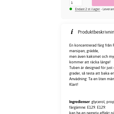
Endast 2 st i lager
- Leveran
Produktbeskrivnin
En koncentrerad färg från F
marsipan, grädde,
men även kaksmet och myck
kommer att räcka länge!
Tuben är designad för just 
grader, så testa att baka e
Anvädning: Ta en liten män
Klart!
Ingredienser
: glycerol, pr
färgämne: E129. E129:
kan ha en negativ effekt 