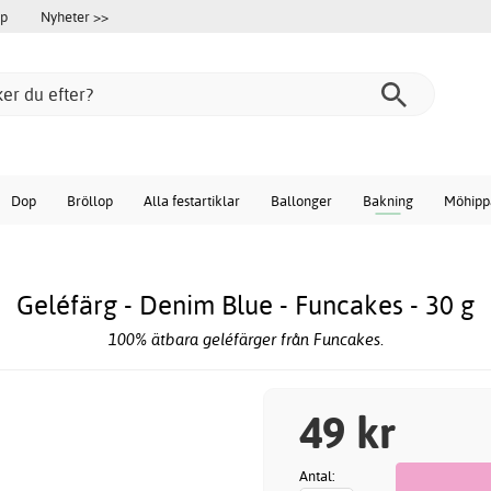
öp
Nyheter >>
Dop
Bröllop
Alla festartiklar
Ballonger
Bakning
Möhipp
Geléfärg - Denim Blue - Funcakes - 30 g
100% ätbara geléfärger från Funcakes.
49 kr
Antal: