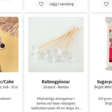
Lägg i varukorg
er/Cake
Ballongpinnar
Sugarp
, Grå - 32 st
10-pack - Bambu
Bright Whit
ationer!
Miljövänliga allongpinnar i
250 gram 
bambu och fäste i biologiskt
"Brig
nedbrytbart plast. 40 cm långa. En…