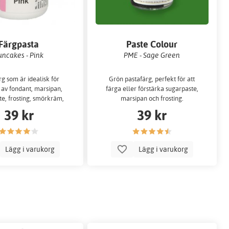
Färgpasta
Paste Colour
uncakes - Pink
PME - Sage Green
rg som är idealisk för
Grön pastafärg, perfekt för att
 av fondant, marsipan,
färga eller förstärka sugarpaste,
e, frosting, smörkräm,
marsipan och frosting.
anted cream m.m.
39 kr
39 kr
Lägg i varukorg
Lägg i varukorg