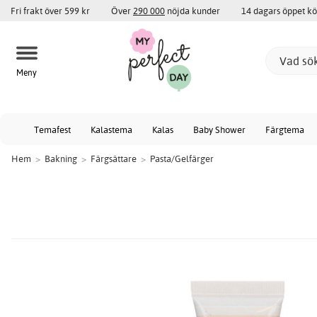
Fri frakt över 599 kr
Över
290 000
nöjda kunder
14 dagars öppet k
Meny
Temafest
Kalastema
Kalas
Baby Shower
Färgtema
Hem
>
Bakning
>
Färgsättare
>
Pasta/Gelfärger