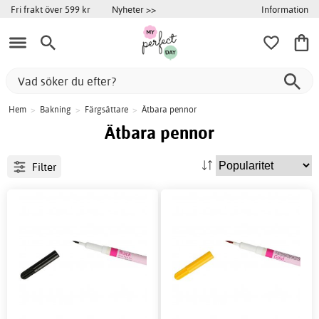
Information
Fri frakt över 599 kr
Nyheter >>
Hem
>
Bakning
>
Färgsättare
>
Ätbara pennor
Ätbara pennor
Filter