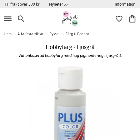
Information
Fri frakt över 599 kr
Nyheter >>
Hem
>
Alla festartiklar
>
Pyssel
>
Färg & Pennor
Hobbyfärg - Ljusgrå
Vattenbaserad hobbyfärg med hög pigmentering i ljusgrått.