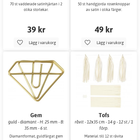
70 st vadderade satinhjärtan i 2
50 st handgjorda rosenknoppar
olika storlekar.
av satin i olika färger.
39 kr
49 kr
Lägg i varukorg
Lägg i varukorg
Gem
Tofs
guld - diamant - H: 25 mm - B:
råvit - 12x35 cm - 14 g - 12 st./ 1
35 mm - 6 st.
förp.
Diamantformat, guldfärgat gem
Material till 12 st råvita