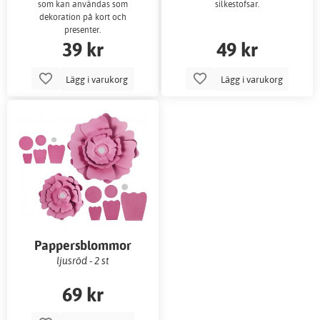
som kan användas som
silkestofsar.
dekoration på kort och
presenter.
39 kr
49 kr
Lägg i varukorg
Lägg i varukorg
Pappersblommor
ljusröd - 2 st
69 kr