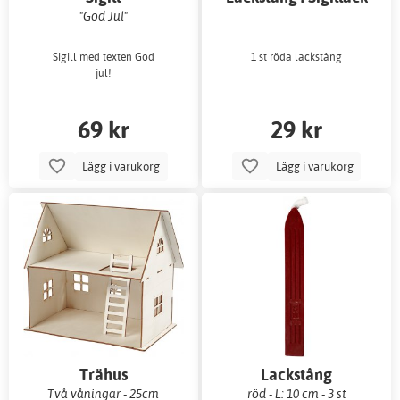
"God Jul"
Sigill med texten God
1 st röda lackstång
jul!
69 kr
29 kr
Lägg i varukorg
Lägg i varukorg
Trähus
Lackstång
Två våningar - 25cm
röd - L: 10 cm - 3 st