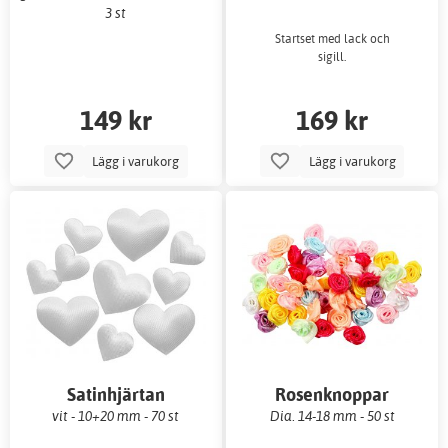
3 st
Startset med lack och
sigill.
149 kr
169 kr
Lägg i varukorg
Lägg i varukorg
Satinhjärtan
Rosenknoppar
vit - 10+20 mm - 70 st
Dia. 14-18 mm - 50 st