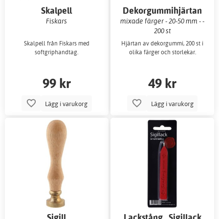
Skalpell
Dekorgummihjärtan
Fiskars
mixade färger - 20-50 mm - -
200 st
Skalpell från Fiskars med
Hjärtan av dekorgummi, 200 st i
softgriphandtag.
olika färger och storlekar.
99 kr
49 kr
Lägg i varukorg
Lägg i varukorg
Sigill
Lackstång . Sigillack