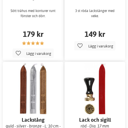
Sött trähus med konturer runt
3 st röda lackstänger med
fönster och dörr.
veke.
179 kr
149 kr
Lägg i varukorg
Lägg i varukorg
Lackstång
Lack och sigill
guld - silver - bronze - L: 10 cm -
röd - Dia. 17 mm