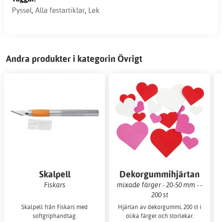
Pyssel
,
Alla festartiklar
,
Lek
Andra produkter i kategorin Övrigt
Skalpell
Dekorgummihjärtan
Fiskars
mixade färger - 20-50 mm - -
200 st
Skalpell från Fiskars med
Hjärtan av dekorgummi, 200 st i
softgriphandtag.
olika färger och storlekar.