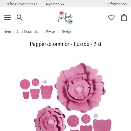
Information
Fri frakt över 599 kr
Nyheter >>
Hem
>
Alla festartiklar
>
Pyssel
>
Övrigt
Pappersblommor - ljusröd - 2 st