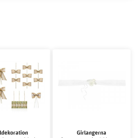
ldekoration
Girlangerna