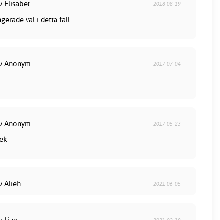
v Elisabet
2018-08-19
gerade väl i detta fall.
av Anonym
2017-07-04
av Anonym
2017-05-23
lek
v Alieh
2021-06-05
v Liza
2021-02-18