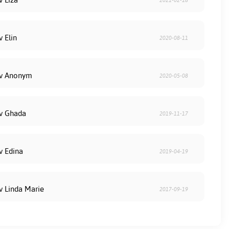
v Elin
2020-08-11
av Anonym
2020-05-08
av Ghada
2019-11-17
v Edina
2019-04-19
v Linda Marie
2017-09-19