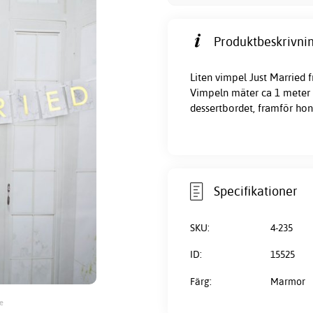
Produktbeskrivnin
Liten vimpel Just Married 
Vimpeln mäter ca 1 meter o
dessertbordet, framför hon
Specifikationer
SKU:
4-235
ID:
15525
Färg:
Marmor
e