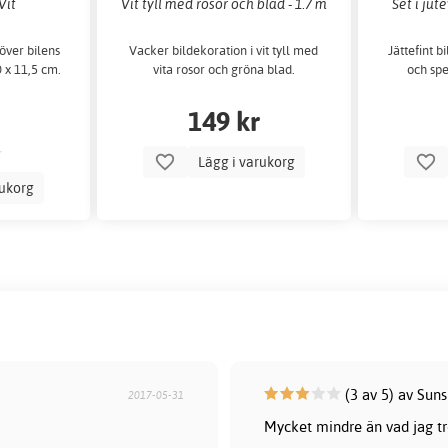
Vit
Vit tyll med rosor och blad - 1.7 m
Set i jut
 över bilens
Vacker bildekoration i vit tyll med
Jättefint b
 x 11,5 cm.
vita rosor och gröna blad.
och spe
149 kr
Lägg i varukorg
rukorg
(3 av 5) av Sun
2017-05-31
Mycket mindre än vad jag t