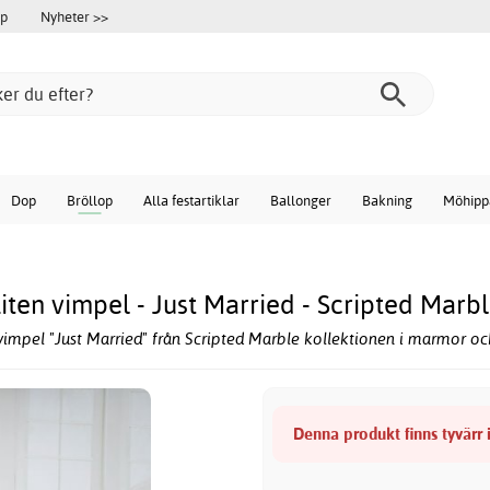
öp
Nyheter >>
Dop
Bröllop
Alla festartiklar
Ballonger
Bakning
Möhipp
iten vimpel - Just Married - Scripted Marb
vimpel "Just Married" från Scripted Marble kollektionen i marmor oc
Denna produkt finns tyvärr i