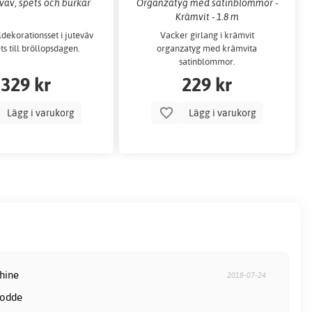
eväv, spets och burkar
Organzatyg med satinblommor -
Krämvit - 1.8 m
ildekorationsset i juteväv
Vacker girlang i krämvit
ts till bröllopsdagen.
organzatyg med krämvita
satinblommor.
329 kr
229 kr
Lägg i varukorg
Lägg i varukorg
shine
2018-07-24
rodde