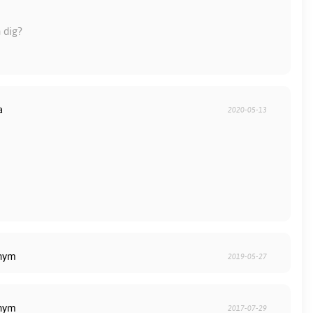
 dig?
a
2020-05-13
onym
2019-05-27
onym
2017-07-29