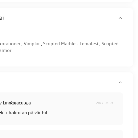
ar
korationer
,
Vimplar
,
Scripted Marble - Temafest
,
Scripted
armor
av Linn&eacute;a
2017-06-01
ekt i bakrutan på vår bil.