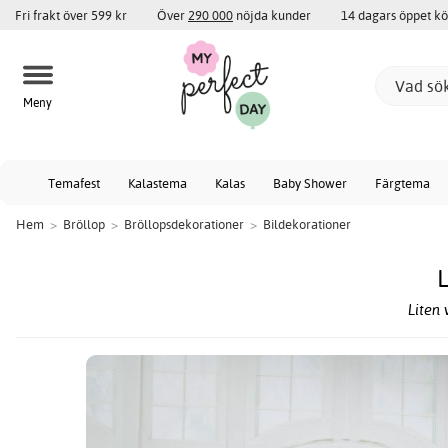
Fri frakt över 599 kr
Över
290 000
nöjda kunder
14 dagars öppet k
Meny
Temafest
Kalastema
Kalas
Baby Shower
Färgtema
Hem
>
Bröllop
>
Bröllopsdekorationer
>
Bildekorationer
L
Liten 