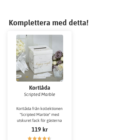
Komplettera med detta!
Kortlåda
Scripted Marble
Kortlåda från kollektionen
"Scripted Marble" med
utskuret fack för gästerna
att stoppa kort eller små
119 kr
hälsningar i!