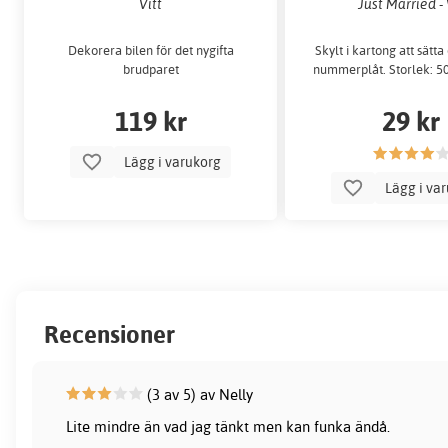
Vitt
Just Married - 
Dekorera bilen för det nygifta
Skylt i kartong att sätta
brudparet
nummerplåt. Storlek: 50
119 kr
29 kr
Lägg i varukorg
Lägg i va
Recensioner
(3 av 5) av Nelly
Lite mindre än vad jag tänkt men kan funka ändå.