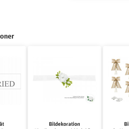
ioner
åt
Bildekoration
Bi