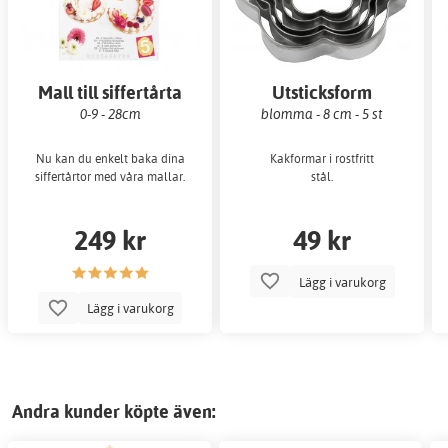
Mall till siffertårta
Utsticksform
0-9 - 28cm
blomma - 8 cm - 5 st
Nu kan du enkelt baka dina
Kakformar i rostfritt
siffertårtor med våra mallar.
stål.
249 kr
49 kr
Lägg i varukorg
Lägg i varukorg
Andra kunder köpte även: