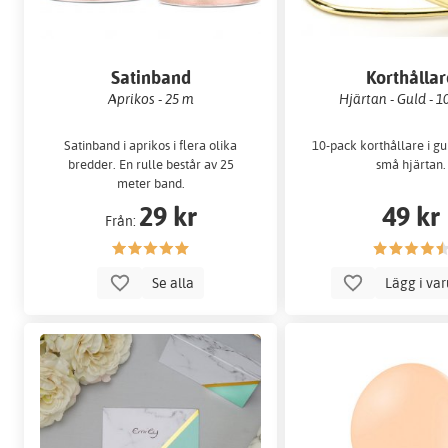
Satinband
Korthålla
Aprikos - 25 m
Hjärtan - Guld - 1
Satinband i aprikos i flera olika
10-pack korthållare i gu
bredder. En rulle består av 25
små hjärtan.
meter band.
29 kr
49 kr
Från:
Se alla
Lägg i va