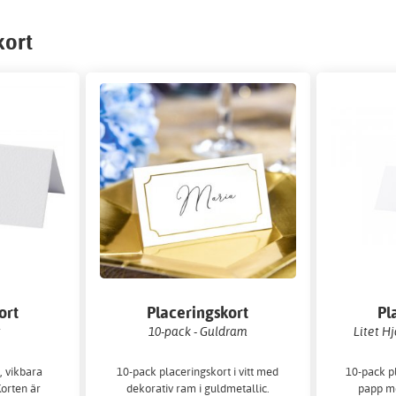
kort
ort
Placeringskort
Pl
t
10-pack - Guldram
Litet Hj
, vikbara
10-pack placeringskort i vitt med
10-pack pl
Korten är
dekorativ ram i guldmetallic.
papp me