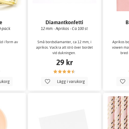
re
Diamantkonfetti
B
0-pack
12 mm - Aprikos - Ca 100 st
ld i form av
Små bordsdiamanter, ca 12 mm, i
Aprikos bo
aprikos. Vackra att strö över bordet
vowen mat
vid dukningen.
bred 
29 kr
rukorg
Lägg i varukorg