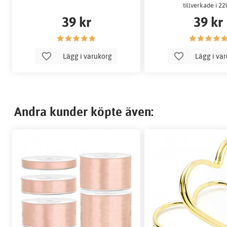
tillverkade i 220
39 kr
39 kr
Lägg i varukorg
Lägg i va
Andra kunder köpte även: