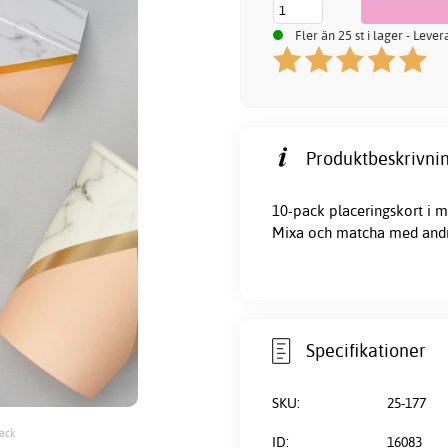
Fler än 25 st i lager - Leve
Produktbeskrivnin
10-pack
placeringskort
i m
Mixa och matcha med andra
Specifikationer
SKU:
25-177
pack
ID:
16083