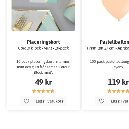
Placeringskort
Pastellballo
Colour block - Mint - 10-pack
Premium 27 cm - Apriko
10-pack placeringskort i marmor,
100-pack pastellballong
mint och guld från temat "Colour
nyans.
Block mint".
49 kr
119 kr
Lägg i varukorg
Lägg i va