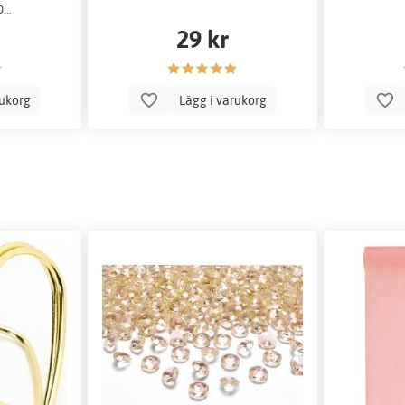
...
29 kr
rukorg
Lägg i varukorg