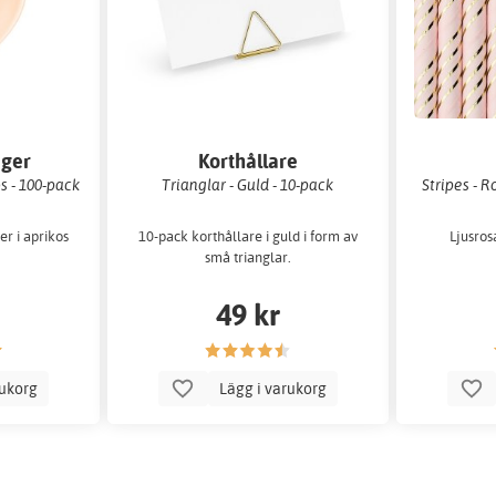
nger
Korthållare
s - 100-pack
Trianglar - Guld - 10-pack
Stripes - R
er i aprikos
10-pack korthållare i guld i form av
Ljusros
små trianglar.
49 kr
rukorg
Lägg i varukorg