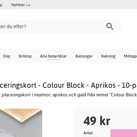
öp
Nyheter >>
Dop
Bröllop
Alla festartiklar
Ballonger
Bakning
Möhipp
ceringskort - Colour Block - Aprikos - 10-
 placeringskort i marmor, aprikos och guld från temat "Colour Block
49 kr
Antal: