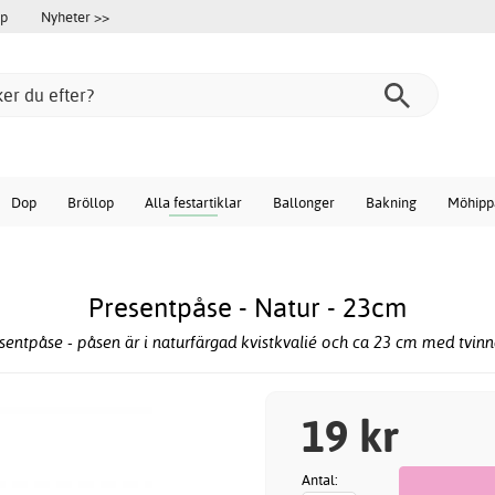
öp
Nyheter >>
Dop
Bröllop
Alla festartiklar
Ballonger
Bakning
Möhipp
Presentpåse - Natur - 23cm
esentpåse - påsen är i naturfärgad kvistkvalié och ca 23 cm med tvin
19 kr
Antal: