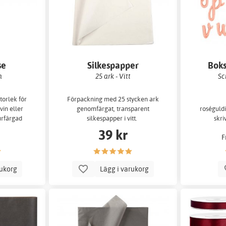
se
Silkespapper
Boks
m
25 ark - Vitt
Sc
torlek för
Förpackning med 25 stycken ark
vin eller
genomfärgat, transparent
roséguldi
urfärgad
silkespapper i vitt.
skri
cm hög med
39 kr
F
rukorg
Lägg i varukorg