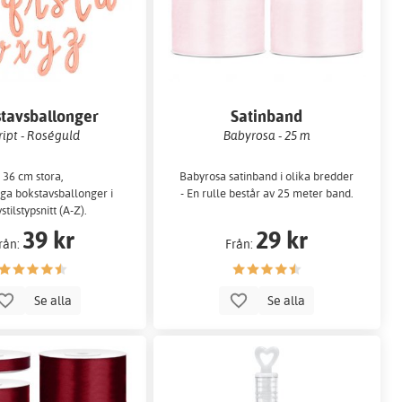
tavsballonger
Satinband
ript - Roséguld
Babyrosa - 25 m
36 cm stora,
Babyrosa satinband i olika bredder
ga bokstavsballonger i
- En rulle består av 25 meter band.
vstilstypsnitt (A-Z).
39 kr
29 kr
rån:
Från:
Se alla
Se alla