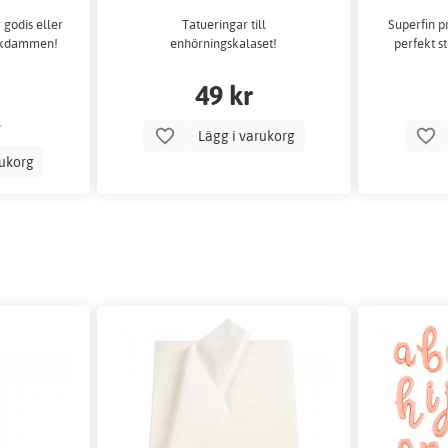
 godis eller
Tatueringar till
Superfin p
fiskdammen!
enhörningskalaset!
perfekt s
49 kr
Lägg i varukorg
rukorg