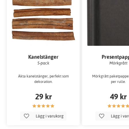
Kanelstänger
Presentpap
5-pack
Mörkgrått
Äkta kanelstänger, perfekt som
Mörkgrått paketpapper
dekoration.
per rulle.
29 kr
49 kr
Lägg i varukorg
Lägg i va