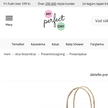
Fri frakt över 599 kr
Över
290 000
nöjda kunder
14 dagars öppet k
Meny
Temafest
Kalastema
Kalas
Baby Shower
Färgtema
Hem
>
Alla festartiklar
>
Presentinslagning
>
Presentpåsar
Jättefin pr