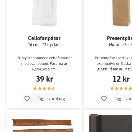
Cellofanpåsar
Presentpå
16 cm - 20 stycken
Natur - 36 c
20 stycken stående cellofanpåsar
Presentpåse i perfekt s
med oval botten. Påsarna är
exempelvis en flaska 
6,5x4,5x16 cm.
glögg. Påsen är i nat
kvistkvalié och ca 36 
39 kr
12 kr
Lägg i varukorg
Lägg i va