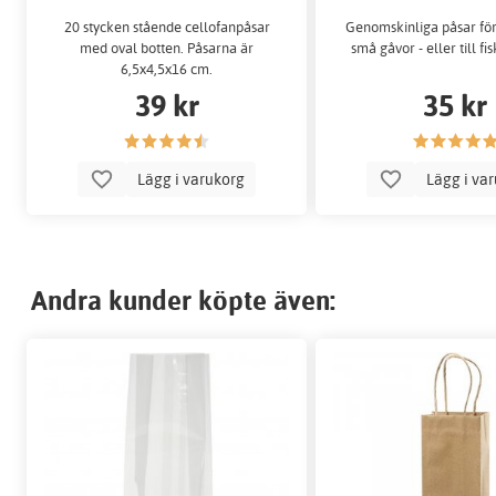
20 stycken stående cellofanpåsar
Genomskinliga påsar för
med oval botten. Påsarna är
små gåvor - eller till 
6,5x4,5x16 cm.
39 kr
35 kr
Lägg i varukorg
Lägg i va
Andra kunder köpte även: