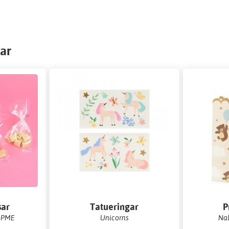
ar
sar
Tatueringar
P
- PME
Unicorns
Nal