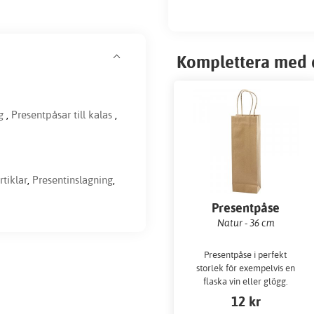
Komplettera med 
g
,
Presentpåsar till kalas
,
rtiklar
,
Presentinslagning
,
Presentpåse
Natur - 36 cm
Presentpåse i perfekt
storlek för exempelvis en
flaska vin eller glögg.
Påsen är i naturfärgad
12 kr
kvistkvalié och ca 36 cm