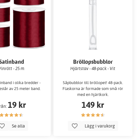
Satinband
Bröllopsbubblor
Vinrött - 25 m
Hjärtstav - 48-pack - Vit
tinband i olika bredder -
Såpbubblor till bröllopet! 48-pack.
består av 25 meter band.
Flaskorna är formade som små rör
med en hjärtkork.
19 kr
149 kr
rån:
Se alla
Lägg i varukorg