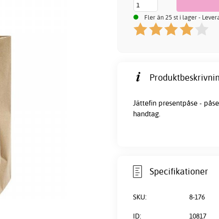
Fler än 25 st i lager - Leve
Produktbeskrivnin
Jättefin presentpåse - pås
handtag.
Specifikationer
SKU:
8-176
ID:
10817