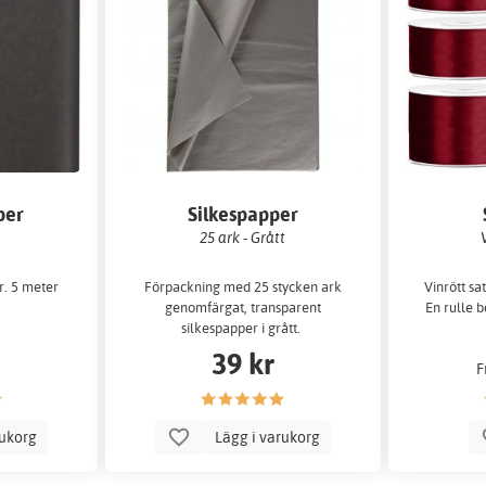
per
Silkespapper
25 ark - Grått
. 5 meter
Förpackning med 25 stycken ark
Vinrött sa
genomfärgat, transparent
En rulle 
silkespapper i grått.
39 kr
F
rukorg
Lägg i varukorg