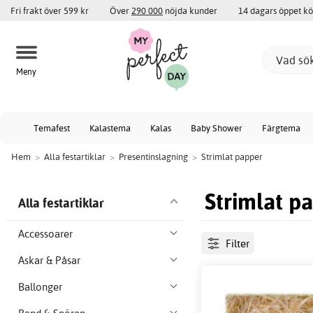
Fri frakt över 599 kr
Över
290 000
nöjda kunder
14 dagars öppet k
Meny
Temafest
Kalastema
Kalas
Baby Shower
Färgtema
Hem
>
Alla festartiklar
>
Presentinslagning
>
Strimlat papper
Strimlat p
Alla festartiklar
Accessoarer
Filter
Askar & Påsar
Ballonger