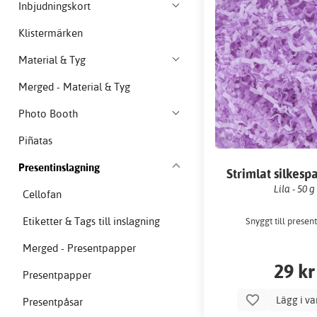
Inbjudningskort
Klistermärken
Material & Tyg
Merged - Material & Tyg
Photo Booth
Piñatas
Presentinslagning
Strimlat silkespa
presentpåsar
Lila - 50 g
Cellofan
Etiketter & Tags till inslagning
Snyggt till presen
Merged - Presentpapper
29 kr
Presentpapper
Lägg i v
Presentpåsar