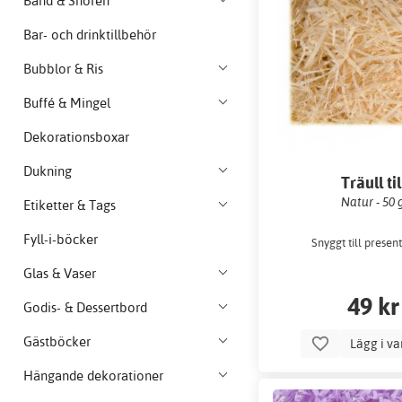
Band & Snören
Bar- och drinktillbehör
Bubblor & Ris
Buffé & Mingel
Dekorationsboxar
Dukning
Träull til
presentpåsar
Natur - 50 
Etiketter & Tags
Fyll-i-böcker
Snyggt till presen
Glas & Vaser
49 kr
Godis- & Dessertbord
Gästböcker
Lägg i v
Hängande dekorationer