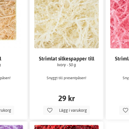
l
Strimlat silkespapper till
Striml
/askar
presentpåsar/askar
presen
g
Ivory - 50 g
tpåsen!
Snyggt till presentpåsen!
Snyg
29 kr
arukorg
Lägg i varukorg