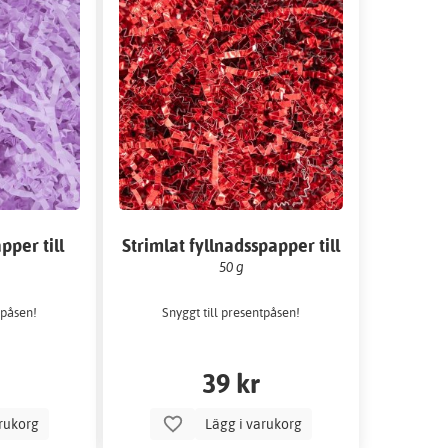
pper till
Strimlat fyllnadsspapper till
/askar
presentpåsar/askar- Röd
50 g
metallic
tpåsen!
Snyggt till presentpåsen!
39 kr
arukorg
Lägg i varukorg