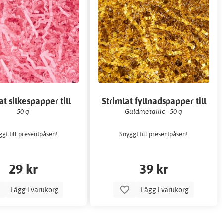
at silkespapper till
Strimlat fyllnadspapper till
tpåsar/askar- Rosa
presentpåsar/askar
50 g
Guldmetallic - 50 g
gt till presentpåsen!
Snyggt till presentpåsen!
29 kr
39 kr
Lägg i varukorg
Lägg i varukorg