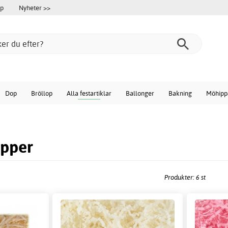
öp
Nyheter >>
Dop
Bröllop
Alla festartiklar
Ballonger
Bakning
Möhipp
apper
Produkter: 6 st