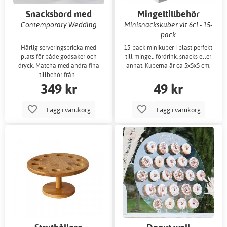
Snacksbord med
Mingeltillbehör
drinkhållare
Contemporary Wedding
Minisnackskuber vit 6cl - 15-
pack
Härlig serveringsbricka med
15-pack minikuber i plast perfekt
plats för både godsaker och
till mingel, fördrink, snacks eller
dryck. Matcha med andra fina
annat. Kuberna är ca 5x5x5 cm.
tillbehör från…
349 kr
49 kr
Lägg i varukorg
Lägg i varukorg