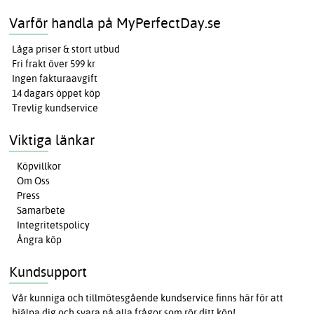
Varför handla på MyPerfectDay.se
Låga priser & stort utbud
Fri frakt över 599 kr
Ingen fakturaavgift
14 dagars öppet köp
Trevlig kundservice
Viktiga länkar
Köpvillkor
Om Oss
Press
Samarbete
Integritetspolicy
Ångra köp
Kundsupport
Vår kunniga och tillmötesgående kundservice finns här för att
hjälpa dig och svara på alla frågor som rör ditt köp!