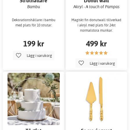
Struthållare
Donut wall
Bambu
Akryl - A touch of Pampas
Dekorationshållare i bambu
Magiskt fin donutwall tillverkad
med plats för 10 strutar.
i akryl med plats för 24st
normalstora munkar.
199 kr
499 kr
Lägg i varukorg
Lägg i varukorg