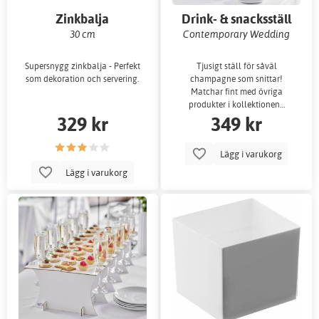
Zinkbalja
Drink- & snacksställ
30 cm
Contemporary Wedding
Supersnygg zinkbalja - Perfekt
Tjusigt ställ för såväl
som dekoration och servering.
champagne som snittar!
Matchar fint med övriga
produkter i kollektionen…
329 kr
349 kr
Lägg i varukorg
Lägg i varukorg