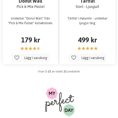
Donut Wall
Tårtfat
Pick & Mix Pastel
Stort - Ljusgult
Underbar "Donut Wall" från
Tårtfat i melamin - underbar
"Pick & Mix Pastel" kollektionen.
ljusgul färg.
179 kr
499 kr
Lägg i varukorg
Lägg i varukorg
Visar
1-22
av totalt
22
produkter