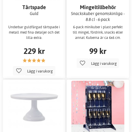
Tårtspade
Mingeltillbehör
Guld
Snackskuber genomskinliga -
8.8 cl - 6-pack
Underbar guldfärgad tårtspade i
6-pack minikuber i plast perfekt
metall med fina detaljer och det
till mingel, fördrink, snacks eller
lilla extra.
annat. Kuberna är ca 6x6 cm.
229 kr
99 kr
Lägg i varukorg
Lägg i varukorg