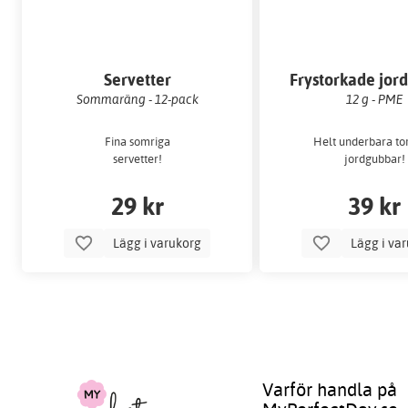
Servetter
Frystorkade jor
Sommaräng - 12-pack
12 g - PME
Fina somriga
Helt underbara to
servetter!
jordgubbar!
29 kr
39 kr
Lägg i varukorg
Lägg i va
Varför handla på