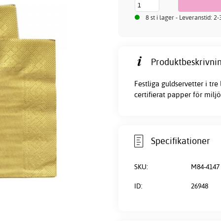
8 st i lager - Leveranstid: 2
Produktbeskrivnin
Festliga guldservetter i tr
certifierat papper för milj
Specifikationer
SKU:
M84-4147
ID:
26948