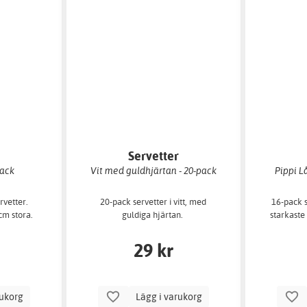
r
Servetter
pack
Vit med guldhjärtan - 20-pack
Pippi L
rvetter.
20-pack servetter i vitt, med
16-pack 
cm stora.
guldiga hjärtan.
starkaste 
29 kr
rukorg
Lägg i varukorg