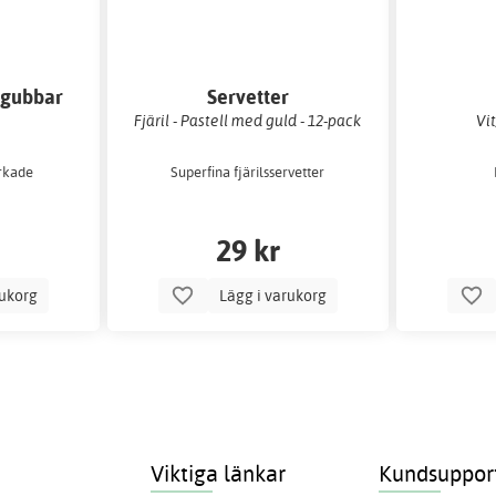
dgubbar
Servetter
Fjäril - Pastell med guld - 12-pack
Vit
rkade
Superfina fjärilsservetter
29 kr
rukorg
Lägg i varukorg
Viktiga länkar
Kundsuppor