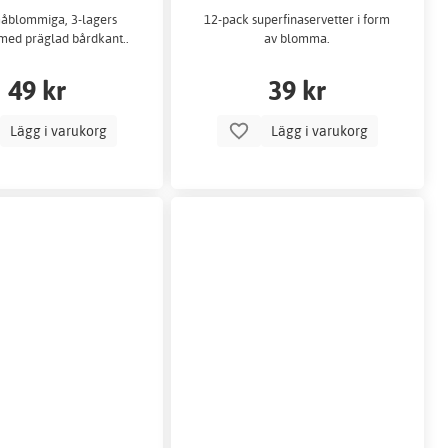
måblommiga, 3-lagers
12-pack superfinaservetter i form
 med präglad bårdkant..
av blomma.
49 kr
39 kr
Lägg i varukorg
Lägg i varukorg