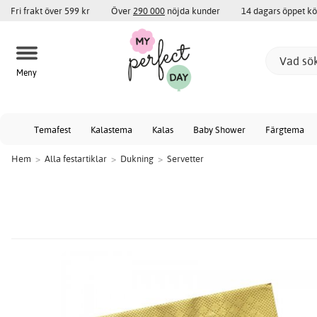
Fri frakt över 599 kr
Över
290 000
nöjda kunder
14 dagars öppet k
Meny
Temafest
Kalastema
Kalas
Baby Shower
Färgtema
Hem
>
Alla festartiklar
>
Dukning
>
Servetter