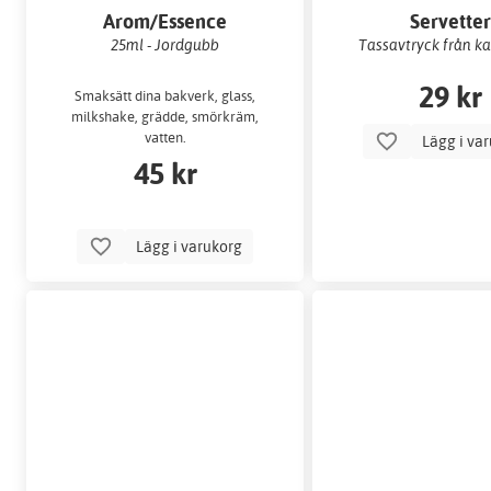
Arom/Essence
Servette
25ml - Jordgubb
Tassavtryck från kat
29 kr
Smaksätt dina bakverk, glass,
milkshake, grädde, smörkräm,
vatten.
Lägg i va
45 kr
Lägg i varukorg