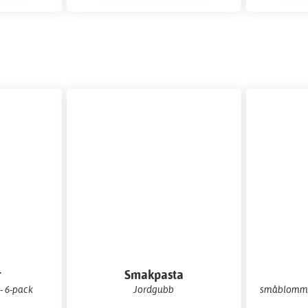
r
Smakpasta
- 6-pack
Jordgubb
småblommigt