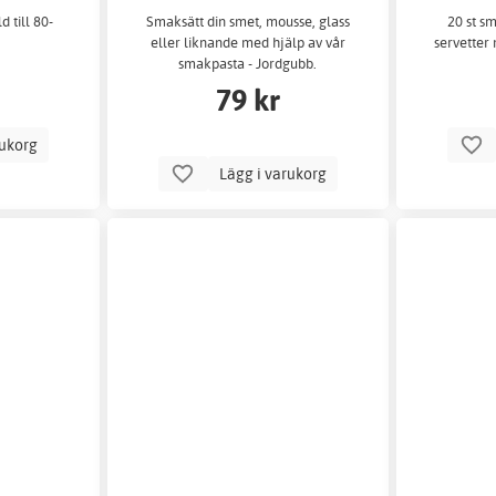
d till 80-
Smaksätt din smet, mousse, glass
20 st s
eller liknande med hjälp av vår
servetter
smakpasta - Jordgubb.
79 kr
rukorg
Lägg i varukorg