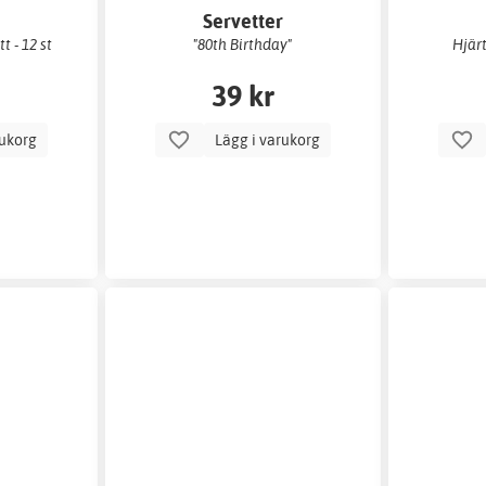
r
Servetter
t - 12 st
"80th Birthday"
Hjärt
39 kr
rukorg
Lägg i varukorg