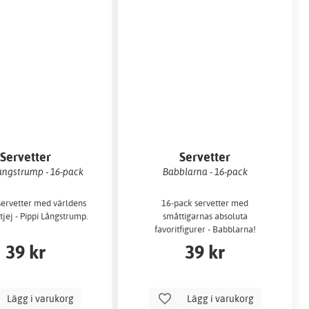
Servetter
Servetter
ångstrump - 16-pack
Babblarna - 16-pack
servetter med världens
16-pack servetter med
tjej - Pippi Långstrump.
småttigarnas absoluta
favoritfigurer - Babblarna!
39 kr
39 kr
Lägg i varukorg
Lägg i varukorg