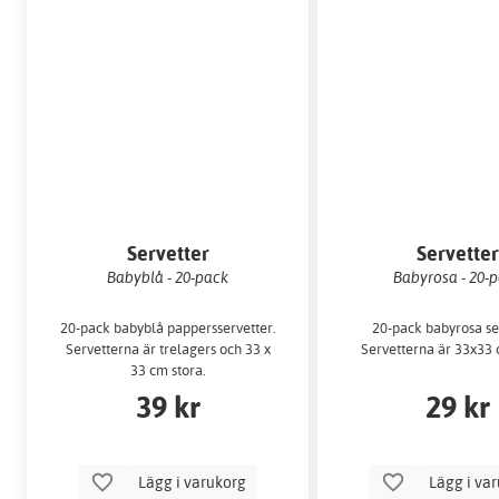
Servetter
Servette
Babyblå - 20-pack
Babyrosa - 20-
20-pack babyblå pappersservetter.
20-pack babyrosa se
Servetterna är trelagers och 33 x
Servetterna är 33x33 
33 cm stora.
39 kr
29 kr
Lägg i varukorg
Lägg i va