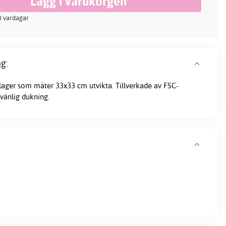
-3 vardagar
g:
e lager som mäter 33x33 cm utvikta. Tillverkade av FSC-
övänlig
dukning
.