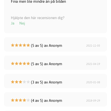
Fina men lite mindre än på bilden
Hjälpte den här recensionen dig?
Ja
Nej
(5 av 5) av Anonym
2021-11-05
(5 av 5) av Anonym
2021-04-19
(3 av 5) av Anonym
2020-01-08
(4 av 5) av Anonym
2018-09-29