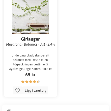
Girlanger
Murgröna - Botanics - 3 st - 2,4m
Underbara bladgirlanger att
dekorera med i festlokalen.
Förpackningen består av 5
stycken girlanger som var och en
är 2 meter lå
69 kr
Lägg i varukorg