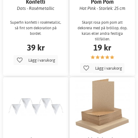
Konfetti
Pom Pom
Dots - Rosémetallic
Hot Pink - Storlek: 25 cm
Superfin konfetti i rosémetallic,
Skarpt rosa pom pom att
så fint som dekoration på
dekorera med på bröllop, dop,
bordet.
kalas eller andra festliga
tillfällen.
39 kr
19 kr
Lägg i varukorg
Lägg i varukorg