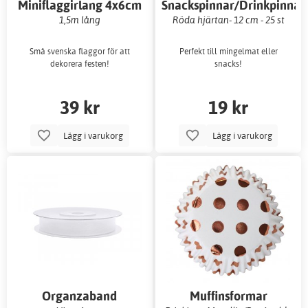
Miniflaggirlang 4x6cm
Snackspinnar/Drinkpinnar
1,5m lång
Röda hjärtan- 12 cm - 25 st
Små svenska flaggor för att
Perfekt till mingelmat eller
dekorera festen!
snacks!
39 kr
19 kr
Lägg i varukorg
Lägg i varukorg
Organzaband
Muffinsformar