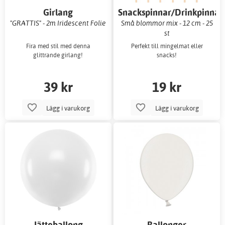
Girlang
Snackspinnar/Drinkpinnar
"GRATTIS" - 2m Iridescent Folie
Små blommor mix - 12 cm - 25
st
Fira med stil med denna
Perfekt till mingelmat eller
glittrande girlang!
snacks!
39 kr
19 kr
Lägg i varukorg
Lägg i varukorg
Jätteballong
Ballonger