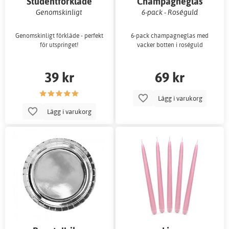
Studentförkläde
Champagneglas
Genomskinligt
6-pack - Roséguld
Genomskinligt förkläde - perfekt
6-pack champagneglas med
för utspringet!
vacker botten i roséguld
39 kr
69 kr
Lägg i varukorg
Lägg i varukorg