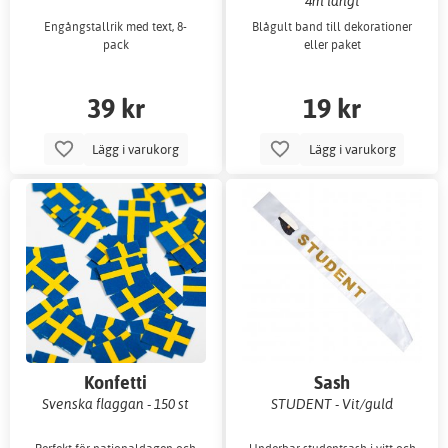
4m långt
Engångstallrik med text, 8-
Blågult band till dekorationer
pack
eller paket
39 kr
19 kr
Lägg i varukorg
Lägg i varukorg
Konfetti
Sash
Svenska flaggan - 150 st
STUDENT - Vit/guld