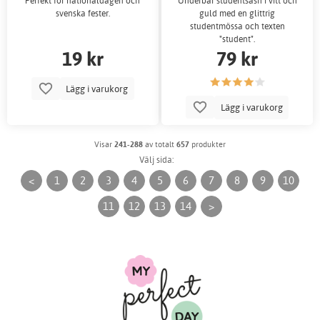
Perfekt för nationaldagen och
Underbar studentsash i vitt och
svenska fester.
guld med en glittrig
studentmössa och texten
"student".
19 kr
79 kr
Lägg i varukorg
Lägg i varukorg
Visar
241-288
av totalt
657
produkter
Välj sida:
<
1
2
3
4
5
6
7
8
9
10
11
12
13
14
>