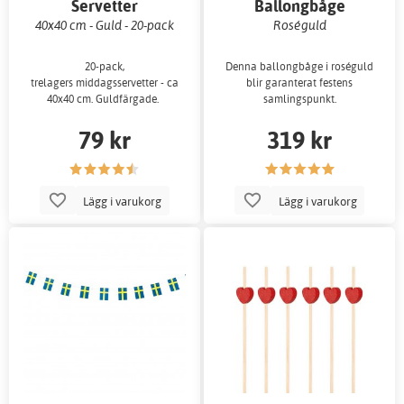
Servetter
Ballongbåge
40x40 cm - Guld - 20-pack
Roséguld
20-pack,
Denna ballongbåge i roséguld
trelagers middagsservetter - ca
blir garanterat festens
40x40 cm. Guldfärgade.
samlingspunkt.
79 kr
319 kr
Lägg i varukorg
Lägg i varukorg