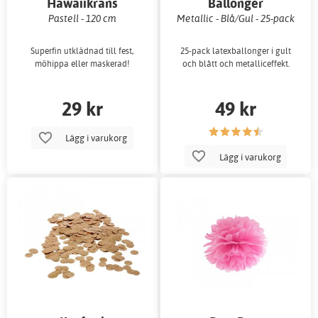
Hawaiikrans
Ballonger
Pastell - 120 cm
Metallic - Blå/Gul - 25-pack
Superfin utklädnad till fest,
25-pack latexballonger i gult
möhippa eller maskerad!
och blått och metalliceffekt.
29 kr
49 kr
Lägg i varukorg
Lägg i varukorg