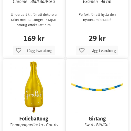
Chrome - Blå/Lila/Rosa
Examen - 46 cm
Underbart kit för att dekorera
Perfekt för att hylla den
taket med ballonger - skapar
nyutexaminerade!
otrolig effekt i ett rum.
169 kr
29 kr
Lägg i varukorg
Lägg i varukorg
Folieballong
Girlang
Champagneflaska - Grattis
Swirl - Blå/Gul