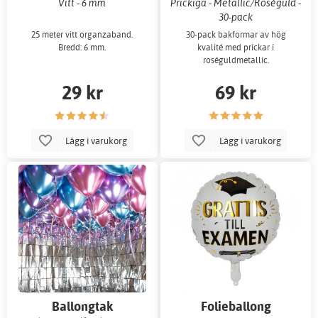
Vitt - 6 mm
Prickiga - Metallic/Roséguld -
30-pack
25 meter vitt organzaband.
30-pack bakformar av hög
Bredd: 6 mm.
kvalité med prickar i
roséguldmetallic.
29 kr
69 kr
Lägg i varukorg
Lägg i varukorg
Ballongtak
Folieballong