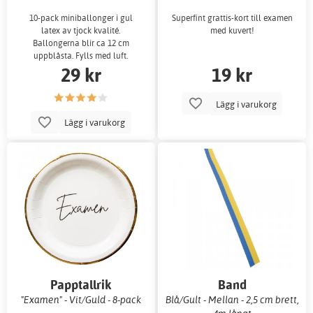
10-pack miniballonger i gul
Superfint grattis-kort till examen
latex av tjock kvalité.
med kuvert!
Ballongerna blir ca 12 cm
uppblåsta. Fylls med luft.
29 kr
19 kr
Lägg i varukorg
Lägg i varukorg
Papptallrik
Band
"Examen" - Vit/Guld - 8-pack
Blå/Gult - Mellan - 2,5 cm brett,