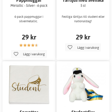
Pappmuggar
Tårtljus med svenska
flaggan
Metallic - Silver - 6-pack
5 st
6-pack pappmuggar i
Festliga tårtljus till student eller
silvermetallic.
nationaldag!
29 kr
29 kr
Lägg i varukorg
Lägg i varukorg