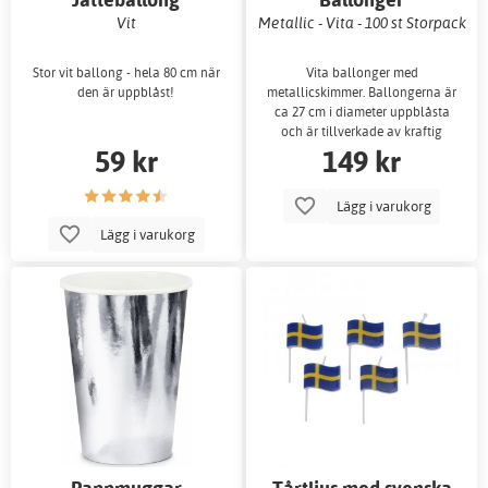
Vit
Metallic - Vita - 100 st Storpack
Stor vit ballong - hela 80 cm när
Vita ballonger med
den är uppblåst!
metallicskimmer. Ballongerna är
ca 27 cm i diameter uppblåsta
och är tillverkade av kraftig
59 kr
149 kr
latex.
Lägg i varukorg
Lägg i varukorg