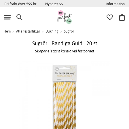
Information
Fri frakt över 599 kr
Nyheter >>
Hem
>
Alla festartiklar
>
Dukning
>
Sugrör
Sugrör - Randiga Guld - 20 st
Skapar elegant känsla vid festbordet