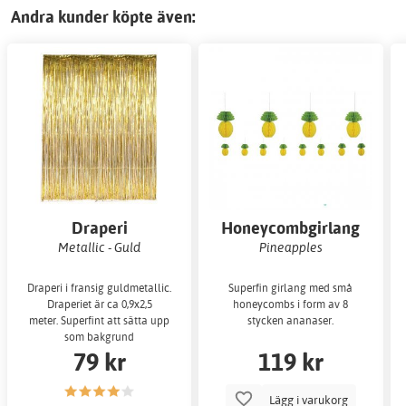
Andra kunder köpte även:
Draperi
Honeycombgirlang
Metallic - Guld
Pineapples
Draperi i fransig guldmetallic.
Superfin girlang med små
Draperiet är ca 0,9x2,5
honeycombs i form av 8
meter. Superfint att sätta upp
stycken ananaser.
som bakgrund
79 kr
119 kr
Lägg i varukorg