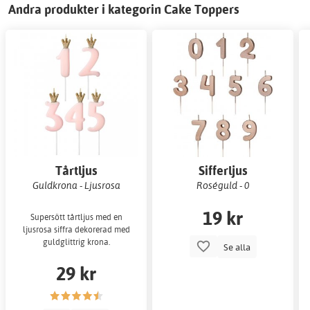
Andra produkter i kategorin Cake Toppers
Tårtljus
Sifferljus
Guldkrona - Ljusrosa
Roséguld - 0
19 kr
Supersött tårtljus med en
ljusrosa siffra dekorerad med
guldglittrig krona.
Se alla
29 kr