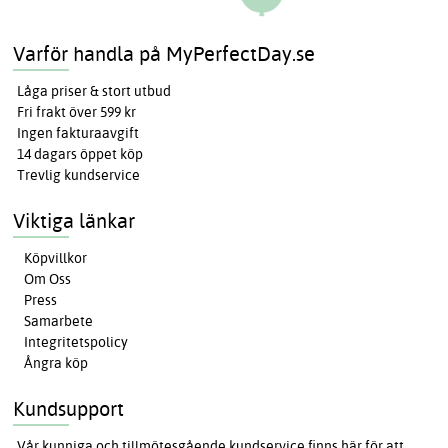
Varför handla på MyPerfectDay.se
Låga priser & stort utbud
Fri frakt över 599 kr
Ingen fakturaavgift
14 dagars öppet köp
Trevlig kundservice
Viktiga länkar
Köpvillkor
Om Oss
Press
Samarbete
Integritetspolicy
Ångra köp
Kundsupport
Vår kunniga och tillmötesgående kundservice finns här för att