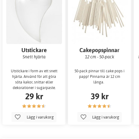
Utstickare
Cakepopspinnar
Snett hjärta
12 cm - 50-pack
Utstickare i form av ett snett
50-pack pinnar till cake pops i
hjärta. Använd för att göra
papp! Pinnarna är 12 cm
söta kakor, snittar eller
långa.
dekorationer i sugarpaste.
29 kr
39 kr
Utstickaren är c
Lägg i varukorg
Lägg i varukorg