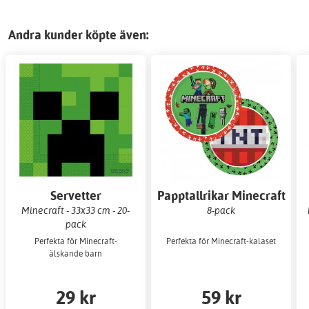
Andra kunder köpte även:
Servetter
Papptallrikar Minecraft
23 cm
Minecraft - 33x33 cm - 20-
8-pack
pack
Perfekta för Minecraft-
Perfekta för Minecraft-kalaset
älskande barn
29 kr
59 kr