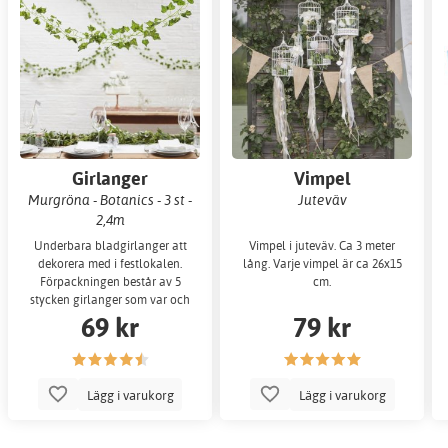
Girlanger
Vimpel
Murgröna - Botanics - 3 st -
Juteväv
2,4m
Underbara bladgirlanger att
Vimpel i juteväv. Ca 3 meter
dekorera med i festlokalen.
lång. Varje vimpel är ca 26x15
Förpackningen består av 5
cm.
stycken girlanger som var och
69 kr
79 kr
en är 2 meter lå
Lägg i varukorg
Lägg i varukorg