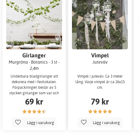
Girlanger
Vimpel
Murgröna - Botanics - 3 st -
Juteväv
2,4m
Underbara bladgirlanger att
Vimpel i juteväv. Ca 3 meter
dekorera med i festlokalen.
lång. Varje vimpel är ca 26x15
Förpackningen består av 5
cm.
stycken girlanger som var och
69 kr
79 kr
en är 2 meter lå
Lägg i varukorg
Lägg i varukorg