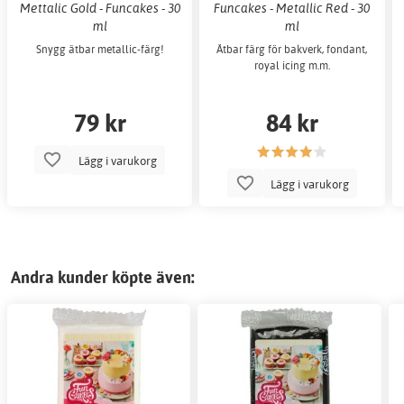
Mettalic Gold - Funcakes - 30
Funcakes - Metallic Red - 30
ml
ml
Snygg ätbar metallic-färg!
Ätbar färg för bakverk, fondant,
royal icing m.m.
79 kr
84 kr
Lägg i varukorg
Lägg i varukorg
Andra kunder köpte även: