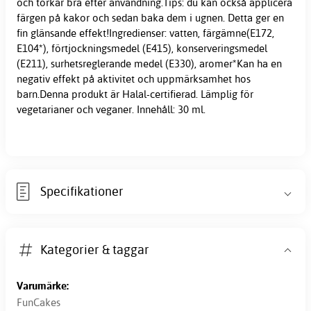
och torkar bra efter användning.Tips: du kan också applicera
färgen på kakor och sedan baka dem i ugnen. Detta ger en
fin glänsande effekt!Ingredienser: vatten, färgämne(E172,
E104*), förtjockningsmedel (E415), konserveringsmedel
(E211), surhetsreglerande medel (E330), aromer*Kan ha en
negativ effekt på aktivitet och uppmärksamhet hos
barn.Denna produkt är Halal-certifierad. Lämplig för
vegetarianer och veganer. Innehåll: 30 ml.
Specifikationer
Kategorier & taggar
Varumärke:
FunCakes