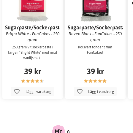
Sugarpaste/Sockerpasta
Sugarpaste/Sockerpasta
Bright White - FunCakes - 250
Raven Black - FunCakes - 250
gram
gram
250 gram vit sockerpasta i
Kolsvart fondant från
färgen "Bright White" med mild
FunCakes!
vaniljsmak.
39 kr
39 kr
Lägg i varukorg
Lägg i varukorg