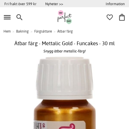
Information
Fri frakt över 599 kr
Nyheter >>
Hem
>
Bakning
>
Färgsättare
>
Ätbar färg
Ätbar färg - Mettalic Gold - Funcakes - 30 ml
Snygg ätbar metallic-färg!