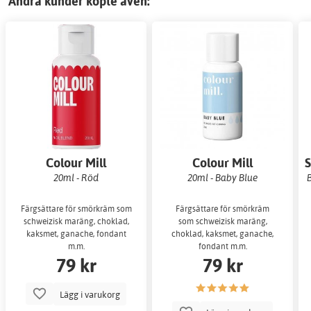
Andra kunder köpte även:
Colour Mill
Colour Mill
S
20ml - Röd
20ml - Baby Blue
B
Färgsättare för smörkräm som
Färgsättare för smörkräm
schweizisk maräng, choklad,
som schweizisk maräng,
kaksmet, ganache, fondant
choklad, kaksmet, ganache,
m.m.
fondant m.m.
79 kr
79 kr
Lägg i varukorg