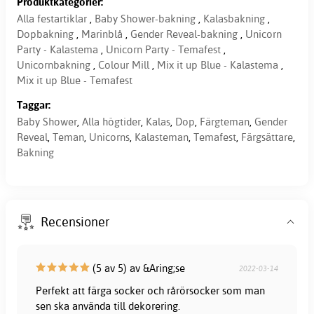
Produktkategorier:
Alla festartiklar
,
Baby Shower-bakning
,
Kalasbakning
,
Dopbakning
,
Marinblå
,
Gender Reveal-bakning
,
Unicorn
Party - Kalastema
,
Unicorn Party - Temafest
,
Unicornbakning
,
Colour Mill
,
Mix it up Blue - Kalastema
,
Mix it up Blue - Temafest
Taggar:
Baby Shower
,
Alla högtider
,
Kalas
,
Dop
,
Färgteman
,
Gender
Reveal
,
Teman
,
Unicorns
,
Kalasteman
,
Temafest
,
Färgsättare
,
Bakning
Recensioner
(5 av 5) av &Aring;se
2022-03-14
Perfekt att färga socker och rårörsocker som man
sen ska använda till dekorering.