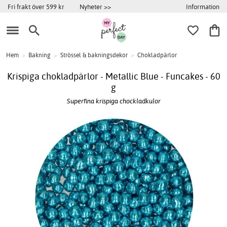
Information
Fri frakt över 599 kr
Nyheter >>
Hem
>
Bakning
>
Strössel & bakningsdekor
>
Chokladpärlor
Krispiga chokladpärlor - Metallic Blue - Funcakes - 60
g
Superfina krispiga chockladkulor