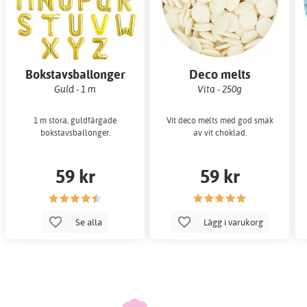
Bokstavsballonger
Deco melts
Guld - 1 m
Vita - 250g
1 m stora, guldfärgade
Vit deco melts med god smak
bokstavsballonger.
av vit choklad.
59 kr
59 kr
Se alla
Lägg i varukorg