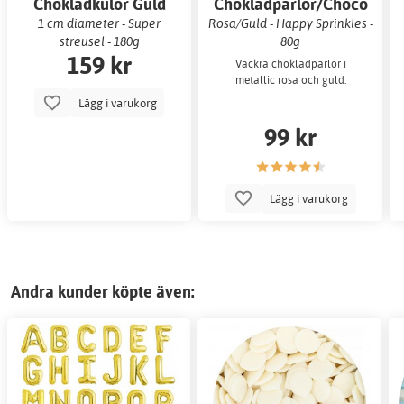
Chokladkulor Guld
Chokladpärlor/Choco
Dragées
1 cm diameter - Super
Rosa/Guld - Happy Sprinkles -
streusel - 180g
80g
159 kr
Vackra chokladpärlor i
metallic rosa och guld.
Lägg i varukorg
99 kr
Lägg i varukorg
Andra kunder köpte även: