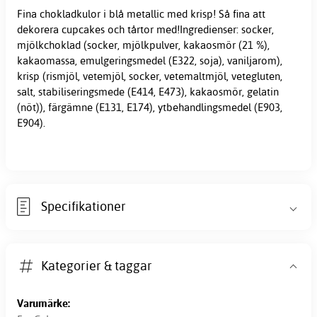
Fina chokladkulor i blå metallic med krisp! Så fina att
dekorera cupcakes och tårtor med!Ingredienser: socker,
mjölkchoklad (socker, mjölkpulver, kakaosmör (21 %),
kakaomassa, emulgeringsmedel (E322, soja), vaniljarom),
krisp (rismjöl, vetemjöl, socker, vetemaltmjöl, vetegluten,
salt, stabiliseringsmede (E414, E473), kakaosmör, gelatin
(nöt)), färgämne (E131, E174), ytbehandlingsmedel (E903,
E904).
Specifikationer
Kategorier & taggar
Varumärke: