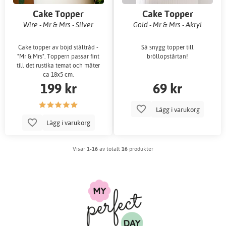
Cake Topper
Cake Topper
Wire - Mr & Mrs - Silver
Gold - Mr & Mrs - Akryl
Cake topper av böjd ståltråd -
Så snygg topper till
"Mr & Mrs". Toppern passar fint
bröllopstårtan!
till det rustika temat och mäter
ca 18x5 cm.
199 kr
69 kr
Lägg i varukorg
Lägg i varukorg
Visar
1-16
av totalt
16
produkter