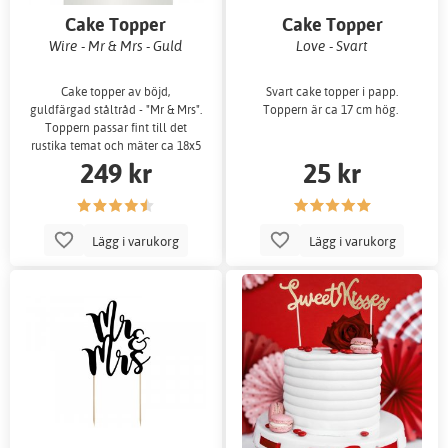
Cake Topper
Cake Topper
Wire - Mr & Mrs - Guld
Love - Svart
Cake topper av böjd,
Svart cake topper i papp.
guldfärgad ståltråd - "Mr & Mrs".
Toppern är ca 17 cm hög.
Toppern passar fint till det
rustika temat och mäter ca 18x5
249 kr
25 kr
cm.
Lägg i varukorg
Lägg i varukorg