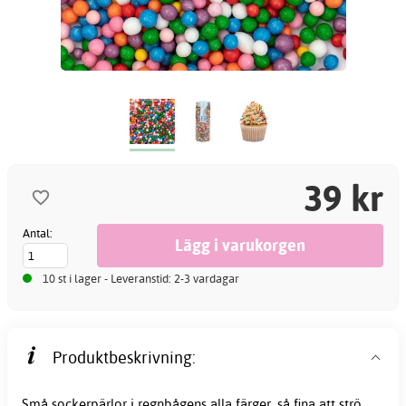
39 kr
Antal:
10 st i lager - Leveranstid: 2-3 vardagar
Produktbeskrivning:
Små
sockerpärlor
i regnbågens alla färger, så fina att strö