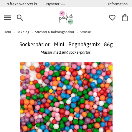
Information
Fri frakt över 599 kr
Nyheter >>
Hem
>
Bakning
>
Strössel & bakningsdekor
>
Strössel
Sockerpärlor - Mini - Regnbågsmix - 86g
Massor med små sockerpärlor!