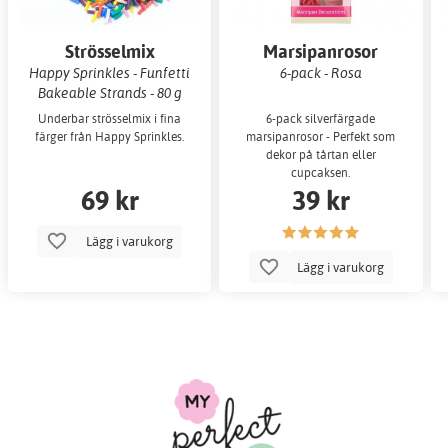
Strösselmix
Marsipanrosor
Happy Sprinkles - Funfetti
6-pack - Rosa
Bakeable Strands - 80 g
Underbar strösselmix i fina
6-pack silverfärgade
färger från Happy Sprinkles.
marsipanrosor - Perfekt som
dekor på tårtan eller
cupcaksen.
69 kr
39 kr
Lägg i varukorg
Lägg i varukorg