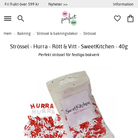
Information
Fri frakt över 599 kr
Nyheter >>
Hem
>
Bakning
>
Strössel & bakningsdekor
>
Strössel
Strössel - Hurra - Rött & Vitt - SweetKitchen - 40g
Perfekt strössel för festliga bakverk