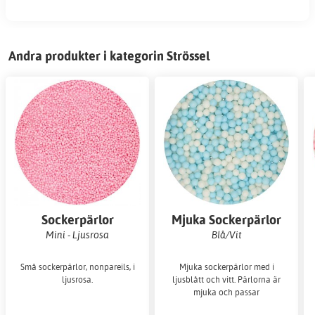
Andra produkter i kategorin Strössel
Sockerpärlor
Mjuka Sockerpärlor
Mini - Ljusrosa
Blå/Vit
Små sockerpärlor, nonpareils, i
Mjuka sockerpärlor med i
ljusrosa.
ljusblått och vitt. Pärlorna är
mjuka och passar