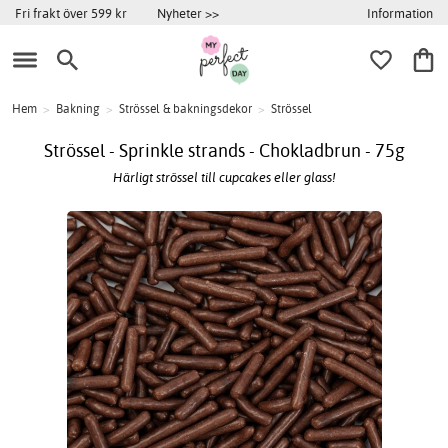
Information
Fri frakt över 599 kr
Nyheter >>
Hem
>
Bakning
>
Strössel & bakningsdekor
>
Strössel
Strössel - Sprinkle strands - Chokladbrun - 75g
Härligt strössel till cupcakes eller glass!