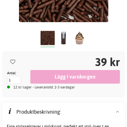
39 kr
Antal:
12 st i lager - Leveranstid: 2-3 vardagar
Produktbeskrivning:
Fina strösselstavar i mörkrunt, perfekt att strö över t ex