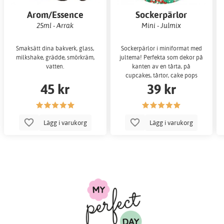
Arom/Essence
Sockerpärlor
25ml - Arrak
Mini - Julmix
Smaksätt dina bakverk, glass,
Sockerpärlor i miniformat med
milkshake, grädde, smörkräm,
jultema! Perfekta som dekor på
vatten.
kanten av en tårta, på
cupcakes, tårtor, cake pops
45 kr
39 kr
eller andra bakv
Lägg i varukorg
Lägg i varukorg