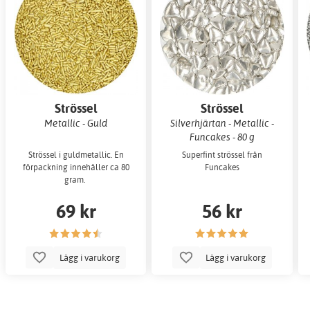
Strössel
Strössel
Metallic - Guld
Silverhjärtan - Metallic -
Funcakes - 80 g
Strössel i guldmetallic. En
Superfint strössel från
förpackning innehåller ca 80
Funcakes
gram.
69 kr
56 kr
Lägg i varukorg
Lägg i varukorg