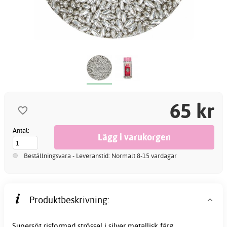
65 kr
Antal:
Beställningsvara - Leveranstid: Normalt 8-15 vardagar
Produktbeskrivning:
Supersöt risformad
strössel
i
silver
metallisk färg.