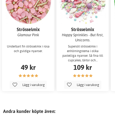
Strösselmix
Strösselmix
Glamour Pink
Happy Sprinkles - But first,
Unicorns.
Underbart fin strösselmix i rosa
Supersöt strösselmix i
och guldiga nyanser.
enhörningstema i olika
pastelliga nyanser. Så fina till
cupcakes, tårtor och…
49 kr
109 kr
Lägg i varukorg
Lägg i varukorg
Andra kunder köpte även: