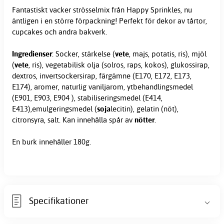
Fantastiskt vacker strösselmix från Happy Sprinkles, nu
äntligen i en större förpackning! Perfekt för dekor av tårtor,
cupcakes och andra bakverk.
Ingredienser
: Socker, stärkelse (
vete
, majs, potatis, ris), mjöl
(
vete
, ris), vegetabilisk olja (solros, raps, kokos), glukossirap,
dextros, invertsockersirap, färgämne (E170, E172, E173,
E174), aromer, naturlig vaniljarom, ytbehandlingsmedel
(E901, E903, E904 ), stabiliseringsmedel (E414,
E413),emulgeringsmedel (
soja
lecitin), gelatin (nöt),
citronsyra, salt. Kan innehålla spår av
nötter
.
En burk innehåller 180g.
Specifikationer