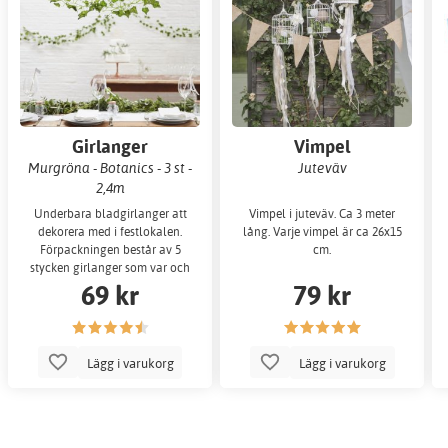
Girlanger
Vimpel
Murgröna - Botanics - 3 st -
Juteväv
2,4m
Underbara bladgirlanger att
Vimpel i juteväv. Ca 3 meter
dekorera med i festlokalen.
lång. Varje vimpel är ca 26x15
Förpackningen består av 5
cm.
stycken girlanger som var och
69 kr
79 kr
en är 2 meter lå
Lägg i varukorg
Lägg i varukorg