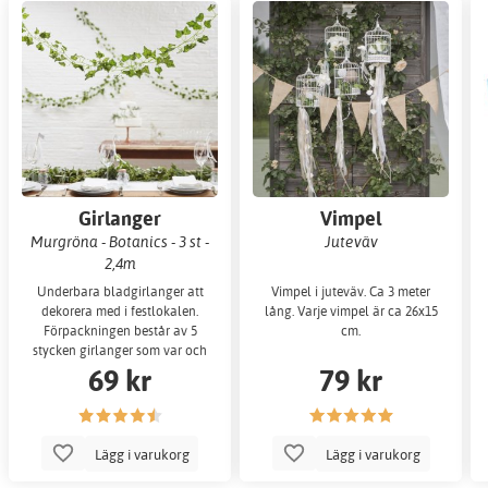
Girlanger
Vimpel
Murgröna - Botanics - 3 st -
Juteväv
2,4m
Underbara bladgirlanger att
Vimpel i juteväv. Ca 3 meter
dekorera med i festlokalen.
lång. Varje vimpel är ca 26x15
Förpackningen består av 5
cm.
stycken girlanger som var och
69 kr
79 kr
en är 2 meter lå
Lägg i varukorg
Lägg i varukorg