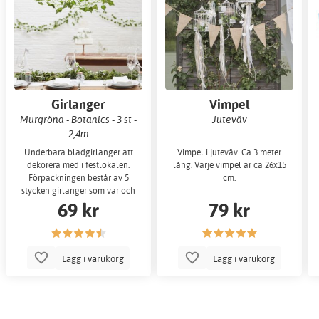
Girlanger
Vimpel
Murgröna - Botanics - 3 st -
Juteväv
2,4m
Underbara bladgirlanger att
Vimpel i juteväv. Ca 3 meter
dekorera med i festlokalen.
lång. Varje vimpel är ca 26x15
Förpackningen består av 5
cm.
stycken girlanger som var och
69 kr
79 kr
en är 2 meter lå
Lägg i varukorg
Lägg i varukorg