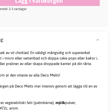
ranstid: 2-3 vardagar
g:
ak av vit choklad. En väldigt mångsidig och superenkel
t i micro eller vattenbad och doppa cake pops eller kakor i,
ler praliner av eller skapa droppade kanter på din tårta.
om är den vitaste av alla Deco Melts!
färgen på Deco Melts mer intensiv genom att lägga till en av
rat vegetabiliskt fett (palmkärna),
mjölk
pulver,
472c, arom.