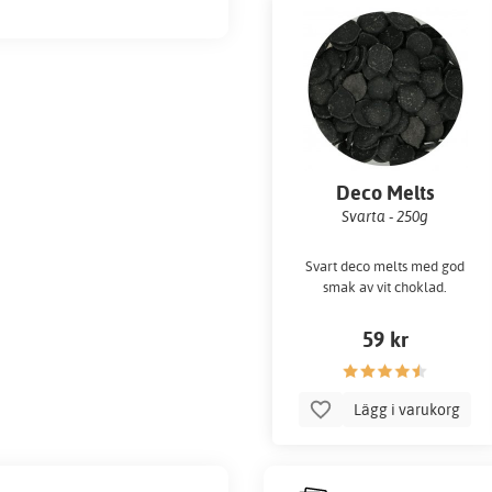
Deco Melts
Svarta - 250g
Svart deco melts med god
smak av vit choklad.
59 kr
Lägg i varukorg