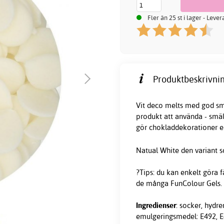
Fler än 25 st i lager - Leve
Produktbeskrivnin
Vit deco melts med god sm
produkt att använda - smäl
gör chokladdekorationer el
Natual White den variant s
?Tips: du kan enkelt göra 
de många FunColour Gels.
Ingredienser
: socker, hydre
emulgeringsmedel: E492, E