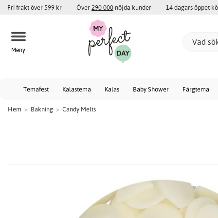
Fri frakt över 599 kr
Över
290 000
nöjda kunder
14 dagars öppet k
Meny
Temafest
Kalastema
Kalas
Baby Shower
Färgtema
Hem
>
Bakning
>
Candy Melts