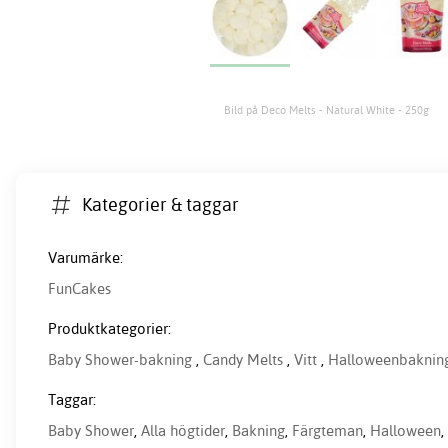
Bild på Deco Melts - Natural White - 250g
Kategorier & taggar
Varumärke:
FunCakes
Produktkategorier:
Baby Shower-bakning
,
Candy Melts
,
Vitt
,
Halloweenbaknin
Taggar:
Baby Shower
,
Alla högtider
,
Bakning
,
Färgteman
,
Halloween
,