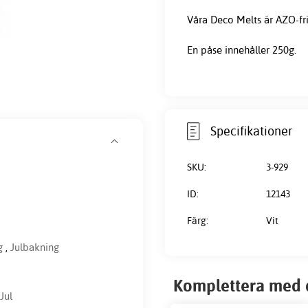
Våra Deco Melts är AZO-fri
En påse innehåller 250g.
Specifikationer
SKU:
3-929
ID:
12143
Färg:
Vit
g
,
Julbakning
Komplettera med 
Jul