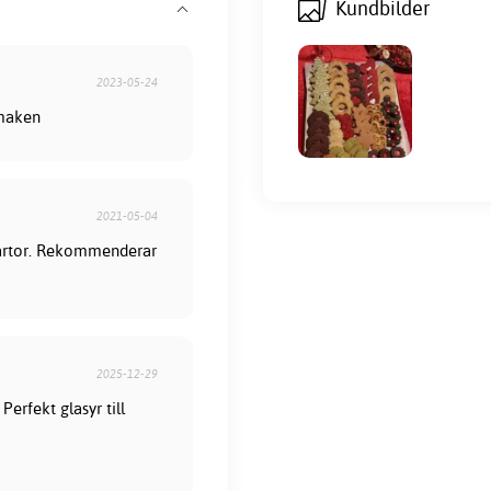
Kundbilder
2023-05-24
smaken
2021-05-04
l tårtor. Rekommenderar
2025-12-29
erfekt glasyr till