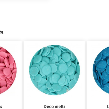
ts
s
Deco melts