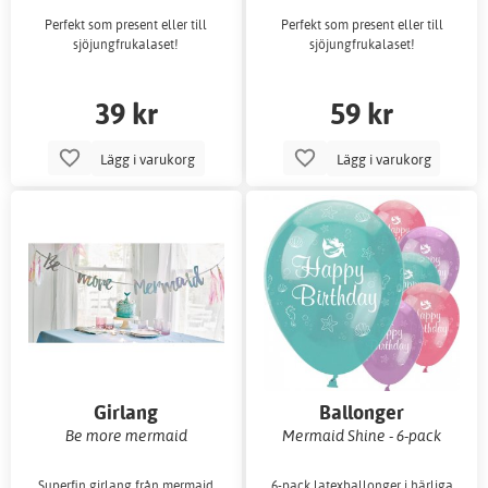
Perfekt som present eller till
Perfekt som present eller till
sjöjungfrukalaset!
sjöjungfrukalaset!
39 kr
59 kr
Lägg i varukorg
Lägg i varukorg
Girlang
Ballonger
Be more mermaid
Mermaid Shine - 6-pack
Superfin girlang från mermaid
6-pack latexballonger i härliga