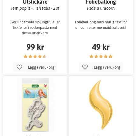
Utstickare
Folieballong
Jem pop it - Fish tails - 2 st
Ride a unicorn
Gör underbara sjöjungfru eller
Folieballong med härlig text för
fiskfenor i sockerpasta med
unicorn eller mermaid-kalaset.?
dessa utstickare.
99 kr
49 kr
Lägg i varukorg
Lägg i varukorg