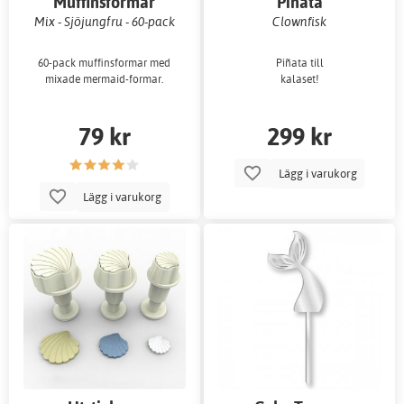
Muffinsformar
Piñata
Mix - Sjöjungfru - 60-pack
Clownfisk
60-pack muffinsformar med
Piñata till
mixade mermaid-formar.
kalaset!
79 kr
299 kr
Lägg i varukorg
Lägg i varukorg