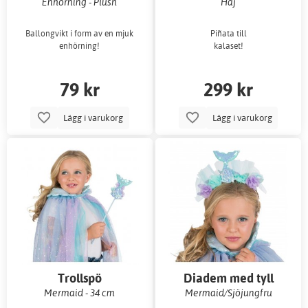
Enhörning - Plush
Haj
Ballongvikt i form av en mjuk
Piñata till
enhörning!
kalaset!
79 kr
299 kr
Lägg i varukorg
Lägg i varukorg
Trollspö
Diadem med tyll
Mermaid - 34 cm
Mermaid/Sjöjungfru