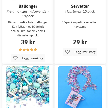
Ballonger
Servetter
Metallic - Ljuslila/Lavendel -
Havstema - 10-pack
10-pack
10-pack ljuslila latexballonger.
10-pack superfina servetter i
Kan fyllas med både luft
havstema
och helium.Storlek: 27 cm i
diameter uppbl...
39 kr
29 kr
Lägg i varukorg
Lägg i varukorg