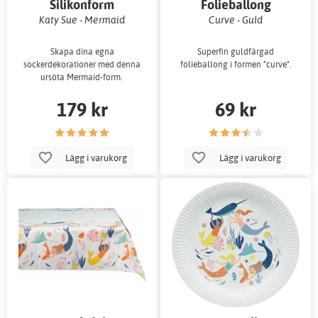
Silikonform
Folieballong
Katy Sue - Mermaid
Curve - Guld
Skapa dina egna
Superfin guldfärgad
sockerdekorationer med denna
folieballong i formen "curve".
ursöta Mermaid-form.
179 kr
69 kr
Lägg i varukorg
Lägg i varukorg