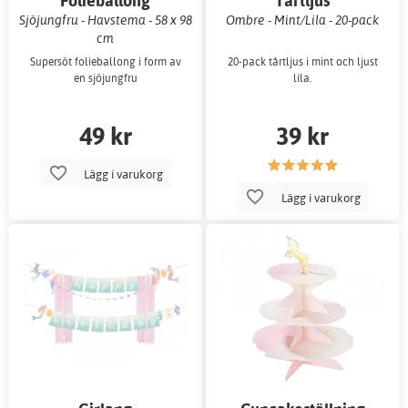
Folieballong
Tårtljus
Sjöjungfru - Havstema - 58 x 98
Ombre - Mint/Lila - 20-pack
cm
Supersöt folieballong i form av
20-pack tårtljus i mint och ljust
en sjöjungfru
lila.
49 kr
39 kr
Lägg i varukorg
Lägg i varukorg