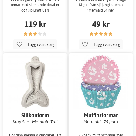
temat med skimrande detaljer
färger från sjöjungfrutemat
och sjöjungfruar!
"Mermaid Shine".
119 kr
49 kr
Lägg i varukorg
Lägg i varukorg
Silikonform
Muffinsformar
Katy Sue - Mermaid Tail
Mermaid - 75-pack
Gör dina mermaid cupcakes lätt
75-pack muffinsformar med