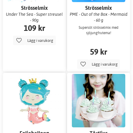
Strösselmix
Strösselmix
Under The Sea - Super streusel
PME - Out of the Box - Mermaid
- 90g
- 60 g
109 kr
Supersöt strösselmix med
sjöjungfrutema!
Lägg i varukorg
59 kr
Lägg i varukorg