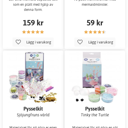
som en plätt med hjälp av
mermaidmönster.
denna form.
159 kr
59 kr
Lägg i varukorg
Lägg i varukorg
Pysselkit
Pysselkit
Sjöjungfruns värld
Tinky the Turtle
Materialset för att göra er egen
Materialset för att göra en söt