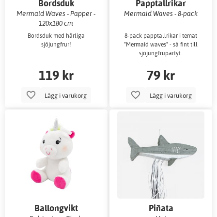
Bordsduk
Papptallrikar
Mermaid Waves - Papper -
Mermaid Waves - 8-pack
120x180 cm
Bordsduk med härliga
8-pack papptallrikar i temat
sjöjungfrur!
"Mermaid waves" - så fint till
sjöjungfrupartyt.
119 kr
79 kr
Lägg i varukorg
Lägg i varukorg
Ballongvikt
Piñata