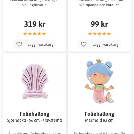
sjöjungfruvärld.
sköldpadda och koraller.
319 kr
99 kr
Lägg i varukorg
Lägg i varukorg
Folieballong
Folieballong
Sjösnäcka - 96 cm - Havstema
Mermaid 83 cm
Superfin rosa folieballong i form
Folieballong med härlig text för