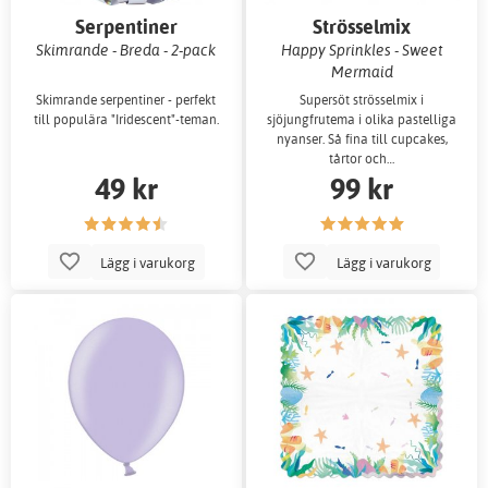
Serpentiner
Strösselmix
Skimrande - Breda - 2-pack
Happy Sprinkles - Sweet
Mermaid
Skimrande serpentiner - perfekt
Supersöt strösselmix i
till populära "Iridescent"-teman.
sjöjungfrutema i olika pastelliga
nyanser. Så fina till cupcakes,
tårtor och…
49 kr
99 kr
Lägg i varukorg
Lägg i varukorg