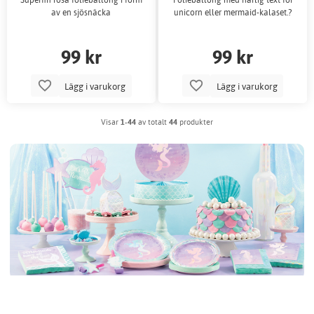
av en sjösnäcka
unicorn eller mermaid-kalaset.?
99 kr
99 kr
Lägg i varukorg
Lägg i varukorg
Visar
1-44
av totalt
44
produkter