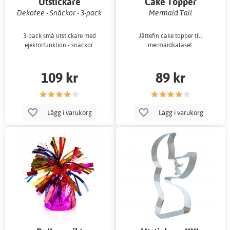
Utstickare
Cake Topper
Dekofee - Snäckor - 3-pack
Mermaid Tail
3-pack små utstickare med
Jättefin cake topper till
ejektorfunktion - snäckor.
mermaidkalaset.
109 kr
89 kr
Lägg i varukorg
Lägg i varukorg