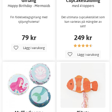
Girlang
Cupcakeställning
Happy Birthday - Mermaids
med 4 toppers
Fin födelsedagsgirlang med
Det ultimata cupcakestället som
sjöjungfrutema!
kan varieras på mängder av
sätt!
79 kr
249 kr
Lägg i varukorg
Lägg i varukorg