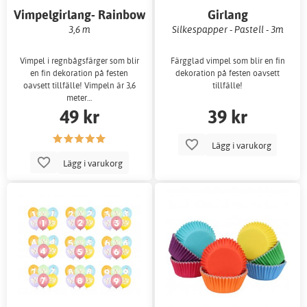
Vimpelgirlang- Rainbow
Girlang
3,6 m
Silkespapper - Pastell - 3m
Vimpel i regnbågsfärger som blir
Färgglad vimpel som blir en fin
en fin dekoration på festen
dekoration på festen oavsett
oavsett tillfälle! Vimpeln är 3,6
tillfälle!
meter…
49 kr
39 kr
Lägg i varukorg
Lägg i varukorg