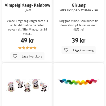
Vimpelgirlang- Rainbow
Girlang
3,6 m
Silkespapper - Pastell - 3m
Vimpel i regnbågsfärger som blir
Färgglad vimpel som blir en fin
en fin dekoration på festen
dekoration på festen oavsett
oavsett tillfälle! Vimpeln är 3,6
tillfälle!
meter…
49 kr
39 kr
Lägg i varukorg
Lägg i varukorg