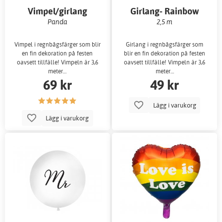
Vimpel/girlang
Girlang- Rainbow
Panda
2,5 m
Vimpel i regnbågsfärger som blir
Girlang i regnbågsfärger som
en fin dekoration på festen
blir en fin dekoration på festen
oavsett tillfälle! Vimpeln är 3,6
oavsett tillfälle! Vimpeln är 3,6
meter…
meter…
69 kr
49 kr
Lägg i varukorg
Lägg i varukorg