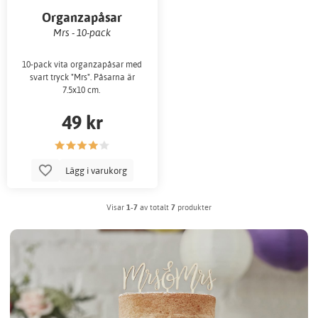
Organzapåsar
Mrs - 10-pack
10-pack vita organzapåsar med
svart tryck "Mrs". Påsarna är
7.5x10 cm.
49 kr
Lägg i varukorg
Visar
1-7
av totalt
7
produkter