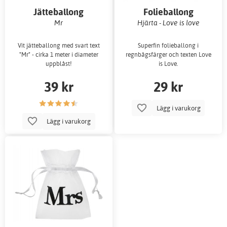
Jätteballong
Folieballong
Mr
Hjärta - Love is love
Vit jätteballong med svart text
Superfin folieballong i
"Mr" - cirka 1 meter i diameter
regnbågsfärger och texten Love
uppblåst!
is Love.
39 kr
29 kr
Lägg i varukorg
Lägg i varukorg